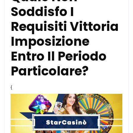
Soddisfo I
Requisiti Vittoria
Imposizione
Entro Il Periodo
Particolare?
{