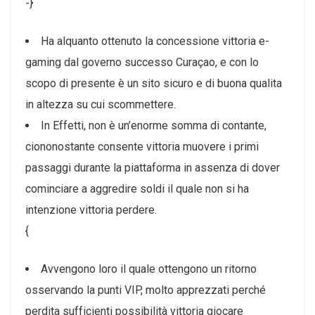
-}
Ha alquanto ottenuto la concessione vittoria e-
gaming dal governo successo Curaçao, e con lo
scopo di presente è un sito sicuro e di buona qualita
in altezza su cui scommettere.
In Effetti, non è un’enorme somma di contante,
ciononostante consente vittoria muovere i primi
passaggi durante la piattaforma in assenza di dover
cominciare a aggredire soldi il quale non si ha
intenzione vittoria perdere.
{
Avvengono loro il quale ottengono un ritorno
osservando la punti VIP, molto apprezzati perché
perdita sufficienti possibilità vittoria giocare