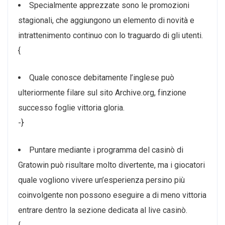
Specialmente apprezzate sono le promozioni
stagionali, che aggiungono un elemento di novità e
intrattenimento continuo con lo traguardo di gli utenti.
{
Quale conosce debitamente l’inglese può
ulteriormente filare sul sito Archive.org, finzione
successo foglie vittoria gloria.
-}
Puntare mediante i programma del casinò di
Gratowin può risultare molto divertente, ma i giocatori
quale vogliono vivere un’esperienza persino più
coinvolgente non possono eseguire a di meno vittoria
entrare dentro la sezione dedicata al live casinò.