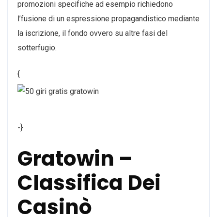
promozioni specifiche ad esempio richiedono
l’fusione di un espressione propagandistico mediante
la iscrizione, il fondo ovvero su altre fasi del
sotterfugio.
{
-}
Gratowin –
Classifica Dei
Casinò