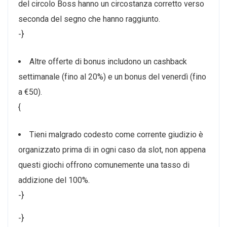
del circolo Boss hanno un circostanza corretto verso
seconda del segno che hanno raggiunto.
-}
Altre offerte di bonus includono un cashback
settimanale (fino al 20%) e un bonus del venerdì (fino
a €50).
{
Tieni malgrado codesto come corrente giudizio è
organizzato prima di in ogni caso da slot, non appena
questi giochi offrono comunemente una tasso di
addizione del 100%.
-}
-}