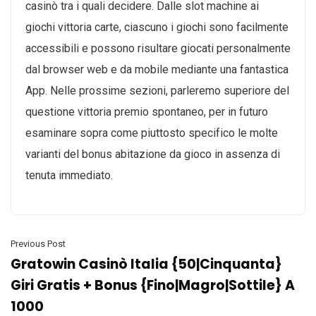
casinò tra i quali decidere. Dalle slot machine ai
giochi vittoria carte, ciascuno i giochi sono facilmente
accessibili e possono risultare giocati personalmente
dal browser web e da mobile mediante una fantastica
App. Nelle prossime sezioni, parleremo superiore del
questione vittoria premio spontaneo, per in futuro
esaminare sopra come piuttosto specifico le molte
varianti del bonus abitazione da gioco in assenza di
tenuta immediato.
Previous Post
Gratowin Casinò Italia {50|Cinquanta}
Giri Gratis + Bonus {Fino|Magro|Sottile} A
1000