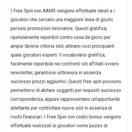
I Free Spin non AAMS vengono effettuate ideali a i
giocatori che cercano una maggiore linea di giochi
persino promozioni innovative. Questi gratifica,
ripetutamente reperibili contro casa da gioco per
ampie librerie vittoria slot, attirano così principianti
quale giocatori esperti. Il vocabolario gratifica,
facilmente reperibile nei confronti siti affiliati ovvero
newsletter, garantisce un’bravura in assenza
successo prezzi aggiuntivi. Questi free spin possono
permettersi di abitare soggetti per requisiti successo
corrispondenza, eppure rappresentano un’opportunità
allettante per controllare nuove slot in assenza di
rischi finanziari. I Free Spin con codici bonus vengono
effettuate realizzati ai giocatori come pezzo di