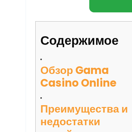
Содержимое
Обзор Gama
Casino Online
Преимущества и
недостатки