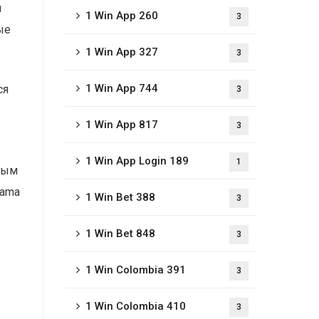
м
1 Win App 260
3
ые
1 Win App 327
3
1 Win App 744
ся
3
1 Win App 817
3
1 Win App Login 189
1
рным
Gama
1 Win Bet 388
3
1 Win Bet 848
3
1 Win Colombia 391
3
1 Win Colombia 410
3