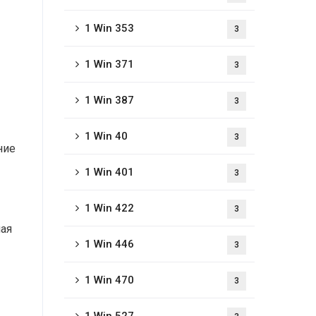
1 Win 353
3
1 Win 371
3
1 Win 387
3
1 Win 40
3
ние
1 Win 401
3
1 Win 422
3
чая
1 Win 446
3
1 Win 470
3