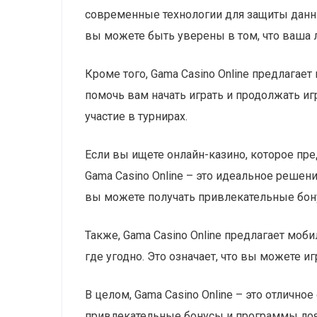
современные технологии для защиты данных
вы можете быть уверены в том, что ваша 
Кроме того, Gama Casino Online предлагае
помочь вам начать играть и продолжать иг
участие в турнирах.
Если вы ищете онлайн-казино, которое пре
Gama Casino Online – это идеальное решени
вы можете получать привлекательные бон
Также, Gama Casino Online предлагает моб
где угодно. Это означает, что вы можете и
В целом, Gama Casino Online – это отлично
привлекательные бонусы и программы лоя