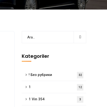
Kategoriler
! Без рубрики
32
1
12
1 Vin 354
3