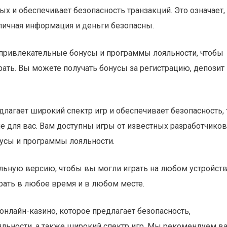
 и обеспечивает безопасность транзакций. Это означает, 
личная информация и деньги безопасны.
т привлекательные бонусы и программы лояльности, чтобы
рать. Вы можете получать бонусы за регистрацию, депозит 
длагает широкий спектр игр и обеспечивает безопасность, 
е для вас. Вам доступны игры от известных разработчиков,
усы и программы лояльности.
ильную версию, чтобы вы могли играть на любом устройств
грать в любое время и в любом месте.
е онлайн-казино, которое предлагает безопасность,
льности, а также широкий спектр игр. Мы рекомендуем в