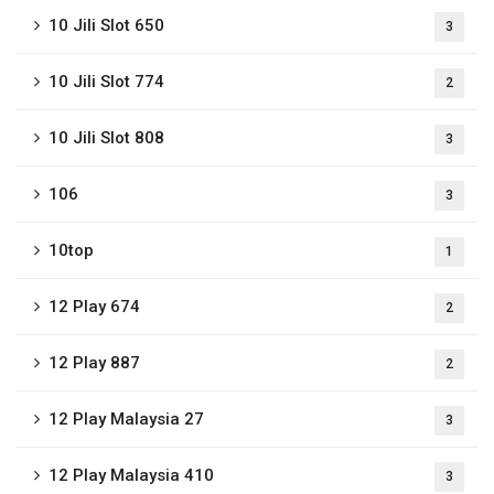
10 Jili Slot 650
3
10 Jili Slot 774
2
10 Jili Slot 808
3
106
3
10top
1
12 Play 674
2
12 Play 887
2
12 Play Malaysia 27
3
12 Play Malaysia 410
3