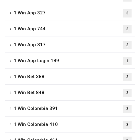
1 Win App 327
3
1 Win App 744
3
1 Win App 817
3
1 Win App Login 189
1
1 Win Bet 388
3
1 Win Bet 848
3
1 Win Colombia 391
3
1 Win Colombia 410
3