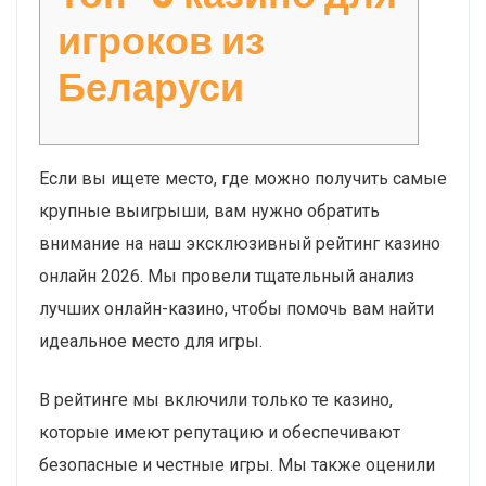
игроков из
Беларуси
Если вы ищете место, где можно получить самые
крупные выигрыши, вам нужно обратить
внимание на наш эксклюзивный рейтинг казино
онлайн 2026. Мы провели тщательный анализ
лучших онлайн-казино, чтобы помочь вам найти
идеальное место для игры.
В рейтинге мы включили только те казино,
которые имеют репутацию и обеспечивают
безопасные и честные игры. Мы также оценили