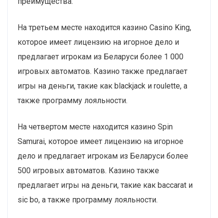
преимущества.
На третьем месте находится казино Casino King,
которое имеет лицензию на игорное дело и
предлагает игрокам из Беларуси более 1 000
игровых автоматов. Казино также предлагает
игры на деньги, такие как blackjack и roulette, а
также программу лояльности.
На четвертом месте находится казино Spin
Samurai, которое имеет лицензию на игорное
дело и предлагает игрокам из Беларуси более
500 игровых автоматов. Казино также
предлагает игры на деньги, такие как baccarat и
sic bo, а также программу лояльности.