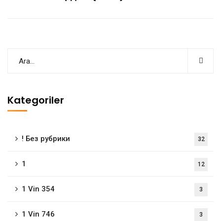
Kategoriler
! Без рубрики
32
1
12
1 Vin 354
3
1 Vin 746
3