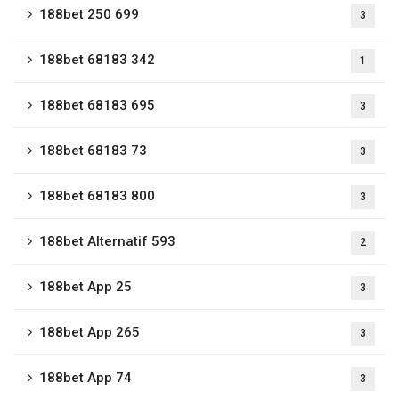
188bet 250 699
3
188bet 68183 342
1
188bet 68183 695
3
188bet 68183 73
3
188bet 68183 800
3
188bet Alternatif 593
2
188bet App 25
3
188bet App 265
3
188bet App 74
3