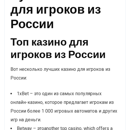
для игроков из
России
Топ казино для
игроков из России
Вот несколько лучших казино для игроков из
России:
1xBet – это один из самых популярных
онлайн-казино, которое предлагает игрокам из
России более 1 000 игровых автоматов и других
игр на деньги.
Betway – этоanother top casino, which offers a