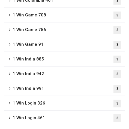
1 Win Colombia 461
3
1 Win Game 708
3
1 Win Game 756
3
1 Win Game 91
3
1 Win India 885
1
1 Win India 942
3
1 Win India 991
3
1 Win Login 326
3
1 Win Login 461
3