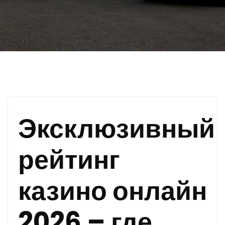
Эксклюзивный
рейтинг
казино онлайн
2026 – где