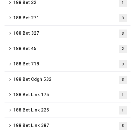
188 Bet 22
1
188 Bet 271
3
188 Bet 327
3
188 Bet 45
2
188 Bet 718
3
188 Bet Cdgh 532
3
188 Bet Link 175
1
188 Bet Link 225
1
188 Bet Link 387
3