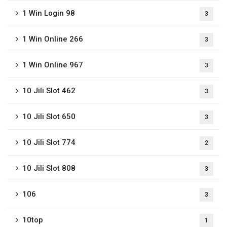
1 Win Login 98
3
1 Win Online 266
3
1 Win Online 967
3
10 Jili Slot 462
3
10 Jili Slot 650
3
10 Jili Slot 774
2
10 Jili Slot 808
3
106
3
10top
1