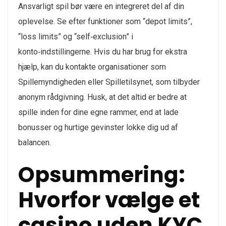
Ansvarligt spil bør være en integreret del af din
oplevelse. Se efter funktioner som “depot limits”,
“loss limits” og “self‑exclusion” i
konto‑indstillingerne. Hvis du har brug for ekstra
hjælp, kan du kontakte organisationer som
Spillemyndigheden eller Spilletilsynet, som tilbyder
anonym rådgivning. Husk, at det altid er bedre at
spille inden for dine egne rammer, end at lade
bonusser og hurtige gevinster lokke dig ud af
balancen.
Opsummering:
Hvorfor vælge et
casino uden KYC