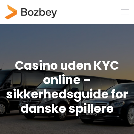
Casino uden KYC
online –
sikkerhedsguide for
danske spillere