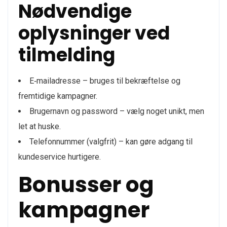
Nødvendige
oplysninger ved
tilmelding
E‑mailadresse – bruges til bekræftelse og
fremtidige kampagner.
Brugernavn og password – vælg noget unikt, men
let at huske.
Telefonnummer (valgfrit) – kan gøre adgang til
kundeservice hurtigere.
Bonusser og
kampagner