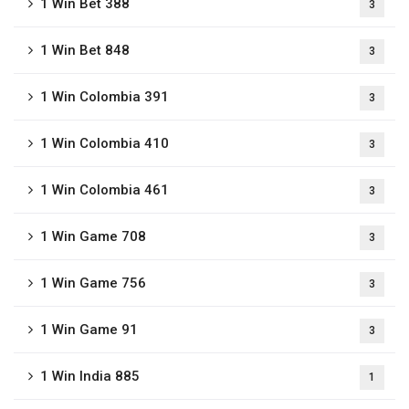
1 Win Bet 388
3
1 Win Bet 848
3
1 Win Colombia 391
3
1 Win Colombia 410
3
1 Win Colombia 461
3
1 Win Game 708
3
1 Win Game 756
3
1 Win Game 91
3
1 Win India 885
1