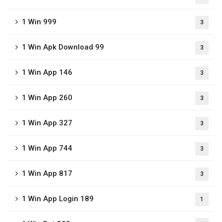
1 Win 999
3
1 Win Apk Download 99
3
1 Win App 146
3
1 Win App 260
3
1 Win App 327
3
1 Win App 744
3
1 Win App 817
3
1 Win App Login 189
1