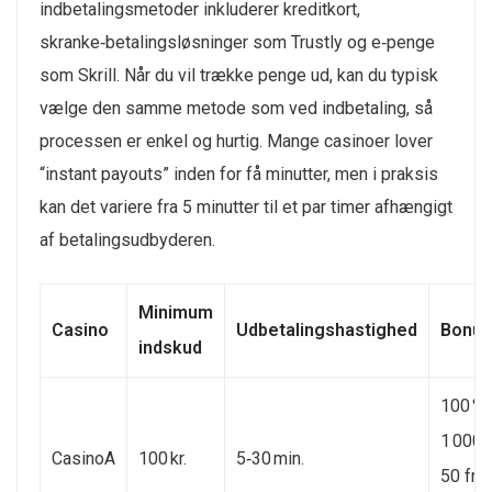
indbetalingsmetoder inkluderer kreditkort,
skranke‑betalingsløsninger som Trustly og e‑penge
som Skrill. Når du vil trække penge ud, kan du typisk
vælge den samme metode som ved indbetaling, så
processen er enkel og hurtig. Mange casinoer lover
“instant payouts” inden for få minutter, men i praksis
kan det variere fra 5 minutter til et par timer afhængigt
af betalingsudbyderen.
Minimum
Casino
Udbetalingshastighed
Bonus
indskud
100 %
1 000 k
CasinoA
100 kr.
5‑30 min.
50 fre