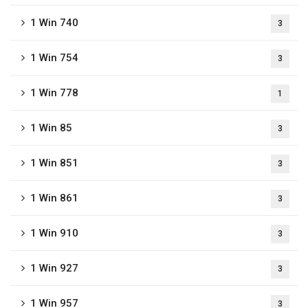
1 Win 740
3
1 Win 754
3
1 Win 778
1
1 Win 85
3
1 Win 851
3
1 Win 861
3
1 Win 910
3
1 Win 927
3
1 Win 957
3