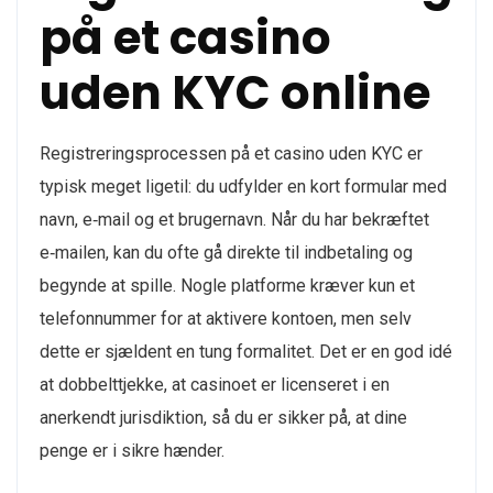
på et casino
uden KYC online
Registreringsprocessen på et casino uden KYC er
typisk meget ligetil: du udfylder en kort formular med
navn, e‑mail og et brugernavn. Når du har bekræftet
e‑mailen, kan du ofte gå direkte til indbetaling og
begynde at spille. Nogle platforme kræver kun et
telefonnummer for at aktivere kontoen, men selv
dette er sjældent en tung formalitet. Det er en god idé
at dobbelttjekke, at casinoet er licenseret i en
anerkendt jurisdiktion, så du er sikker på, at dine
penge er i sikre hænder.