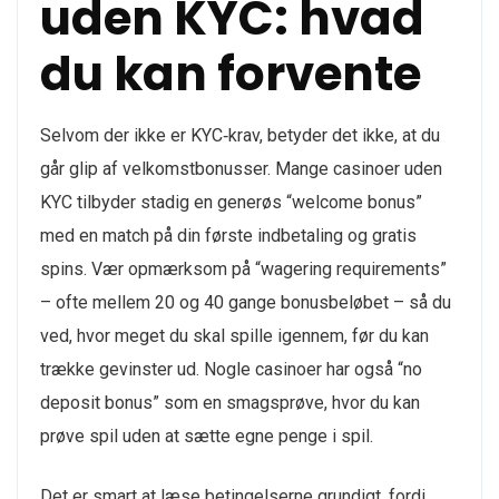
uden KYC: hvad
du kan forvente
Selvom der ikke er KYC‑krav, betyder det ikke, at du
går glip af velkomstbonusser. Mange casinoer uden
KYC tilbyder stadig en generøs “welcome bonus”
med en match på din første indbetaling og gratis
spins. Vær opmærksom på “wagering requirements”
– ofte mellem 20 og 40 gange bonusbeløbet – så du
ved, hvor meget du skal spille igennem, før du kan
trække gevinster ud. Nogle casinoer har også “no
deposit bonus” som en smagsprøve, hvor du kan
prøve spil uden at sætte egne penge i spil.
Det er smart at læse betingelserne grundigt, fordi