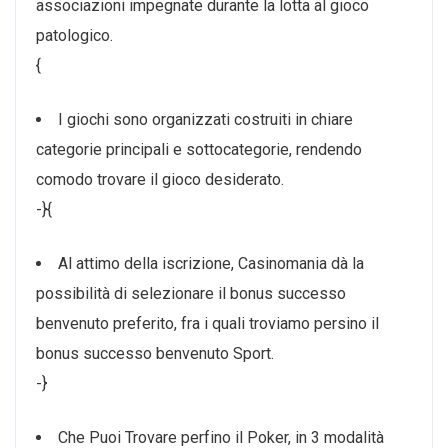
associazioni impegnate durante la lotta al gioco
patologico.
{
I giochi sono organizzati costruiti in chiare
categorie principali e sottocategorie, rendendo
comodo trovare il gioco desiderato.
-}{
Al attimo della iscrizione, Casinomania dà la
possibilità di selezionare il bonus successo
benvenuto preferito, fra i quali troviamo persino il
bonus successo benvenuto Sport.
-}
Che Puoi Trovare perfino il Poker, in 3 modalità