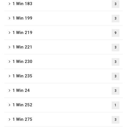
1 Win 183
3
1 Win 199
3
1 Win 219
9
1 Win 221
3
1 Win 230
3
1 Win 235
3
1 Win 24
3
1 Win 252
1
1 Win 275
3