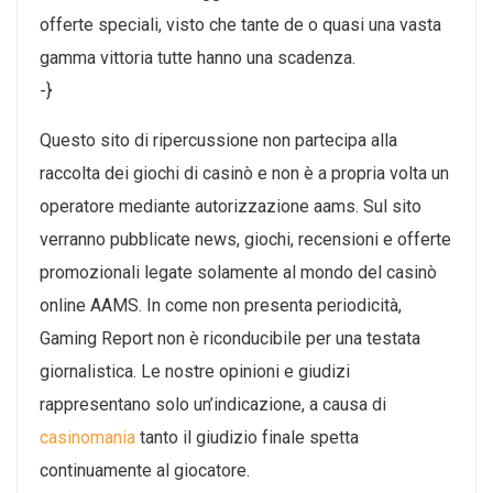
offerte speciali, visto che tante de o quasi una vasta
gamma vittoria tutte hanno una scadenza.
-}
Questo sito di ripercussione non partecipa alla
raccolta dei giochi di casinò e non è a propria volta un
operatore mediante autorizzazione aams. Sul sito
verranno pubblicate news, giochi, recensioni e offerte
promozionali legate solamente al mondo del casinò
online AAMS. In come non presenta periodicità,
Gaming Report non è riconducibile per una testata
giornalistica. Le nostre opinioni e giudizi
rappresentano solo un’indicazione, a causa di
casinomania
tanto il giudizio finale spetta
continuamente al giocatore.