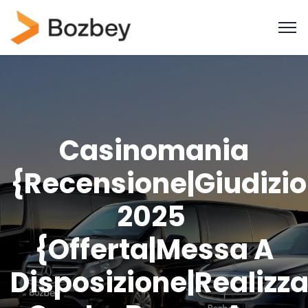
Casinomania
{Recensione|Giudizio
2025 ️
{Offerta|Messa A
Disposizione|Realizza