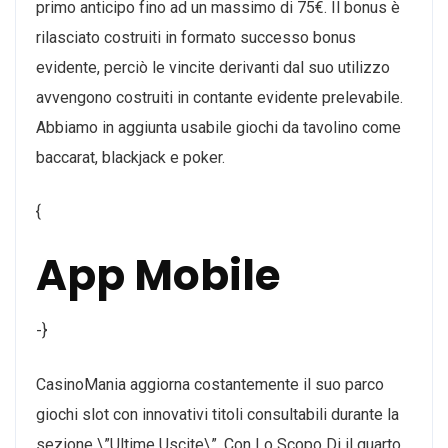
primo anticipo fino ad un massimo di 75€. Il bonus è
rilasciato costruiti in formato successo bonus
evidente, perciò le vincite derivanti dal suo utilizzo
avvengono costruiti in contante evidente prelevabile.
Abbiamo in aggiunta usabile giochi da tavolino come
baccarat, blackjack e poker.
{
App Mobile
-}
CasinoMania aggiorna costantemente il suo parco
giochi slot con innovativi titoli consultabili durante la
sezione \”Ultime Uscite\”. Con Lo Scopo Di il quarto