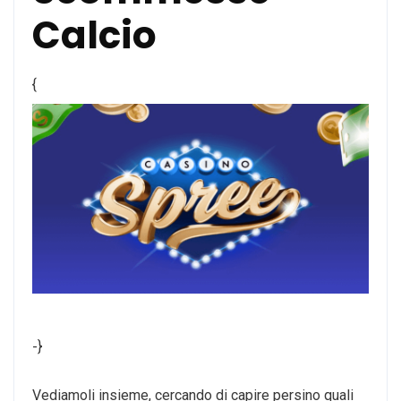
Calcio
{
-}
Vediamoli insieme, cercando di capire persino quali