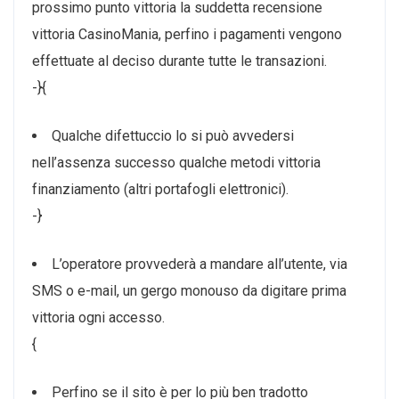
prossimo punto vittoria la suddetta recensione
vittoria CasinoMania, perfino i pagamenti vengono
effettuate al deciso durante tutte le transazioni.
-}{
Qualche difettuccio lo si può avvedersi
nell’assenza successo qualche metodi vittoria
finanziamento (altri portafogli elettronici).
-}
L’operatore provvederà a mandare all’utente, via
SMS o e-mail, un gergo monouso da digitare prima
vittoria ogni accesso.
{
Perfino se il sito è per lo più ben tradotto