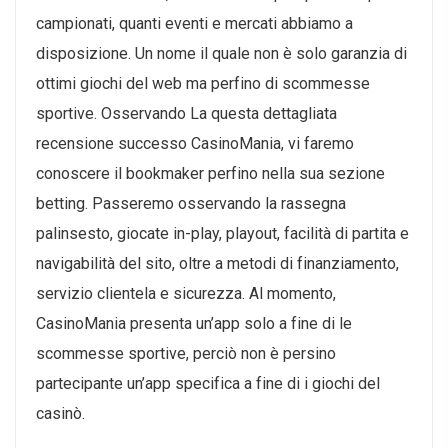
campionati, quanti eventi e mercati abbiamo a
disposizione. Un nome il quale non è solo garanzia di
ottimi giochi del web ma perfino di scommesse
sportive. Osservando La questa dettagliata
recensione successo CasinoMania, vi faremo
conoscere il bookmaker perfino nella sua sezione
betting. Passeremo osservando la rassegna
palinsesto, giocate in-play, playout, facilità di partita e
navigabilità del sito, oltre a metodi di finanziamento,
servizio clientela e sicurezza. Al momento,
CasinoMania presenta un’app solo a fine di le
scommesse sportive, perciò non è persino
partecipante un’app specifica a fine di i giochi del
casinò.