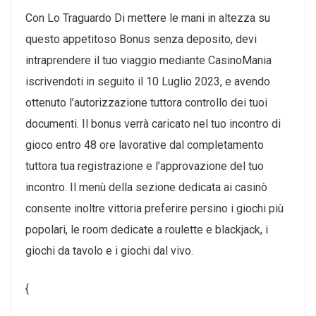
Con Lo Traguardo Di mettere le mani in altezza su
questo appetitoso Bonus senza deposito, devi
intraprendere il tuo viaggio mediante CasinoMania
iscrivendoti in seguito il 10 Luglio 2023, e avendo
ottenuto l’autorizzazione tuttora controllo dei tuoi
documenti. Il bonus verrà caricato nel tuo incontro di
gioco entro 48 ore lavorative dal completamento
tuttora tua registrazione e l’approvazione del tuo
incontro. Il menù della sezione dedicata ai casinò
consente inoltre vittoria preferire persino i giochi più
popolari, le room dedicate a roulette e blackjack, i
giochi da tavolo e i giochi dal vivo.
{