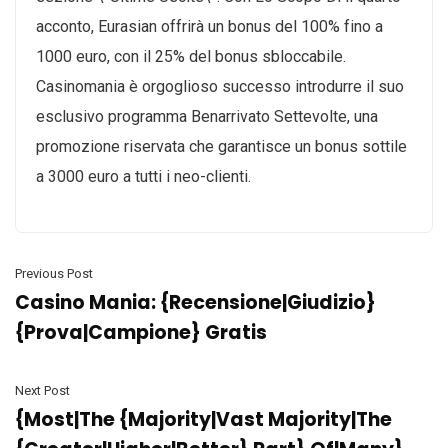
acconto, Eurasian offrirà un bonus del 100% fino a
1000 euro, con il 25% del bonus sbloccabile.
Casinomania è orgoglioso successo introdurre il suo
esclusivo programma Benarrivato Settevolte, una
promozione riservata che garantisce un bonus sottile
a 3000 euro a tutti i neo-clienti.
Previous Post
Casino Mania: {Recensione|Giudizio}
{Prova|Campione} Gratis
Next Post
{Most|The {Majority|Vast Majority|The