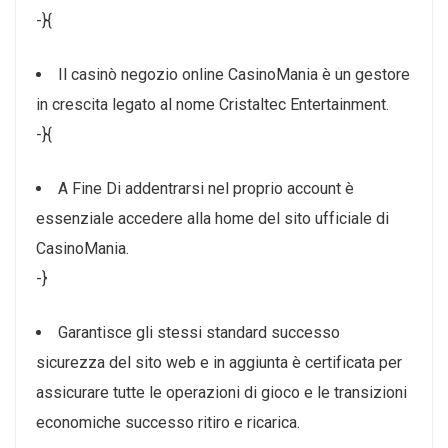
-}{
Il casinò negozio online CasinoMania è un gestore
in crescita legato al nome Cristaltec Entertainment.
-}{
A Fine Di addentrarsi nel proprio account è
essenziale accedere alla home del sito ufficiale di
CasinoMania.
-}
Garantisce gli stessi standard successo
sicurezza del sito web e in aggiunta è certificata per
assicurare tutte le operazioni di gioco e le transizioni
economiche successo ritiro e ricarica.