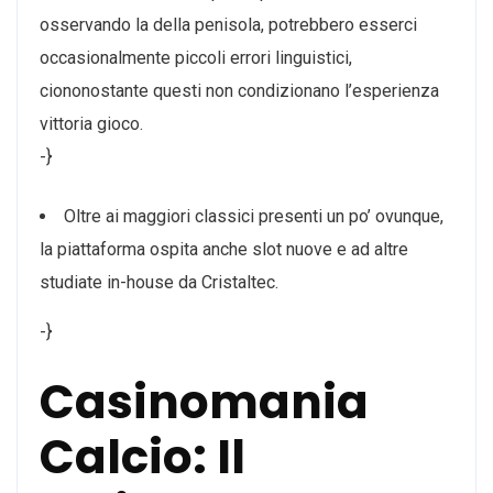
osservando la della penisola, potrebbero esserci
occasionalmente piccoli errori linguistici,
ciononostante questi non condizionano l’esperienza
vittoria gioco.
-}
Oltre ai maggiori classici presenti un po’ ovunque,
la piattaforma ospita anche slot nuove e ad altre
studiate in-house da Cristaltec.
-}
Casinomania
Calcio: Il