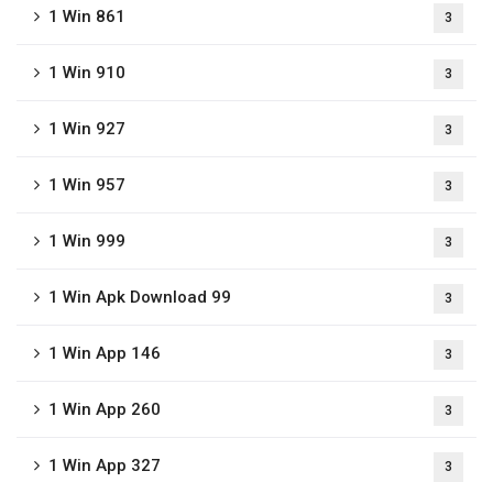
1 Win 861
3
1 Win 910
3
1 Win 927
3
1 Win 957
3
1 Win 999
3
1 Win Apk Download 99
3
1 Win App 146
3
1 Win App 260
3
1 Win App 327
3