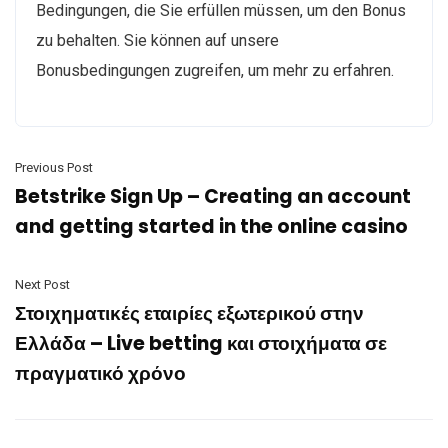
Bedingungen, die Sie erfüllen müssen, um den Bonus
zu behalten. Sie können auf unsere
Bonusbedingungen zugreifen, um mehr zu erfahren.
Previous Post
Betstrike Sign Up – Creating an account
and getting started in the online casino
Next Post
Στοιχηματικές εταιρίες εξωτερικού στην
Ελλάδα – Live betting και στοιχήματα σε
πραγματικό χρόνο