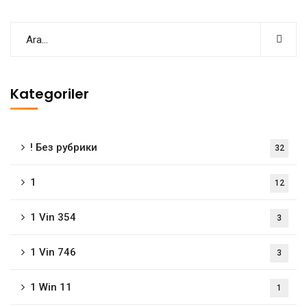
Kategoriler
! Без рубрики
32
1
12
1 Vin 354
3
1 Vin 746
3
1 Win 11
1