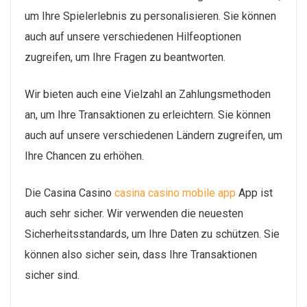
um Ihre Spielerlebnis zu personalisieren. Sie können
auch auf unsere verschiedenen Hilfeoptionen
zugreifen, um Ihre Fragen zu beantworten.
Wir bieten auch eine Vielzahl an Zahlungsmethoden
an, um Ihre Transaktionen zu erleichtern. Sie können
auch auf unsere verschiedenen Ländern zugreifen, um
Ihre Chancen zu erhöhen.
Die Casina Casino
casina casino mobile app
App ist
auch sehr sicher. Wir verwenden die neuesten
Sicherheitsstandards, um Ihre Daten zu schützen. Sie
können also sicher sein, dass Ihre Transaktionen
sicher sind.