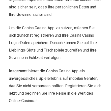
also sicher sein, dass Ihre persönlichen Daten und
Ihre Gewinne sicher sind.
Um die Casina Casino App zu nutzen, müssen Sie
sich zunächst registrieren und Ihre Casina Casino
Login-Daten speichern. Danach können Sie auf Ihre
Lieblings-Slots und Tischspiele zugreifen und Ihre
Gewinne in Echtzeit verfolgen.
Insgesamt bietet die Casina Casino App ein
unvergessliches Spielerlebnis auf mobilen Geräten,
das Sie nicht verpassen sollten. Registrieren Sie sich
jetzt und beginnen Sie Ihre Reise in die Welt des
Online-Casinos!