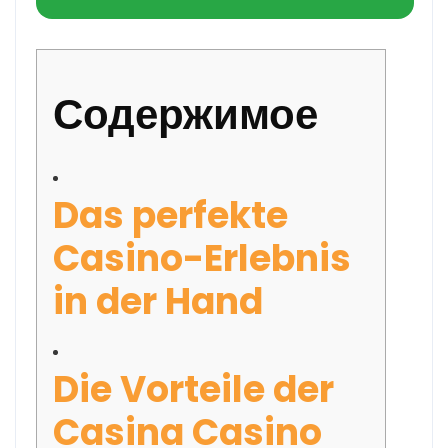
Содержимое
Das perfekte
Casino-Erlebnis
in der Hand
Die Vorteile der
Casina Casino