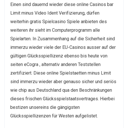
Einen sind dauernd wieder diese online Casinos bar
Limit minus Video Ident Verifizierung, dürfen
weiterhin gratis Spielcasino Spiele anbieten des
weiteren ihr sieht im Computerprogramm alle
Spielarten. In Zusammenhang auf die Sicherheit sind
immerzu wieder viele der EU-Casinos ausser auf der
gültigen Glücksspiellizenz ebenso bis heute von
seiten eCogra , alternativ anderen Teststellen
zertifiziert. Diese online Spielstaetten minus Limit
sind immerzu wieder aber genauso sicher und seriös
wie chip aus Deutschland qua den Beschränkungen
dieses frischen Glücksspielstaatsvertrages. Hierbei
bestizen unsereins die gängigsten
Glücksspiellizenzen für Westen aufgelistet.