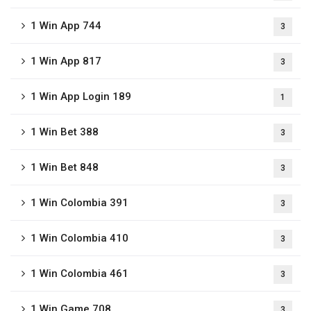
1 Win App 744
3
1 Win App 817
3
1 Win App Login 189
1
1 Win Bet 388
3
1 Win Bet 848
3
1 Win Colombia 391
3
1 Win Colombia 410
3
1 Win Colombia 461
3
1 Win Game 708
3