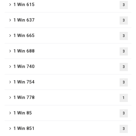
1 Win 615
3
1 Win 637
3
1 Win 665
3
1 Win 688
3
1 Win 740
3
1 Win 754
3
1 Win 778
1
1 Win 85
3
1 Win 851
3