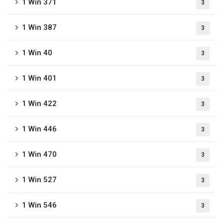
1 Win 371
3
1 Win 387
3
1 Win 40
3
1 Win 401
3
1 Win 422
3
1 Win 446
3
1 Win 470
3
1 Win 527
3
1 Win 546
3