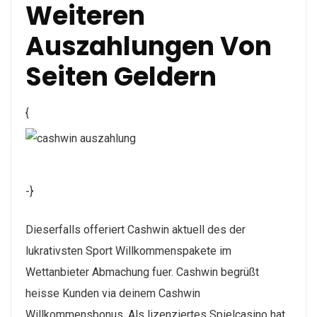
Weiteren
Auszahlungen Von
Seiten Geldern
{
-}
Dieserfalls offeriert Cashwin aktuell des der
lukrativsten Sport Willkommenspakete im
Wettanbieter Abmachung fuer. Cashwin begrüßt
heisse Kunden via deinem Cashwin
Willkommensbonus. Als lizenziertes Spielcasino hat