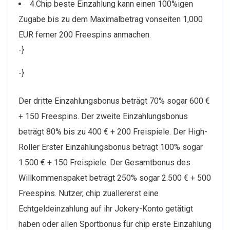
4.Chip beste Einzahlung kann einen 100%igen
Zugabe bis zu dem Maximalbetrag vonseiten 1,000
EUR ferner 200 Freespins anmachen.
-}
-}
Der dritte Einzahlungsbonus beträgt 70% sogar 600 €
+ 150 Freespins. Der zweite Einzahlungsbonus
beträgt 80% bis zu 400 € + 200 Freispiele. Der High-
Roller Erster Einzahlungsbonus beträgt 100% sogar
1.500 € + 150 Freispiele. Der Gesamtbonus des
Willkommenspaket beträgt 250% sogar 2.500 € + 500
Freespins. Nutzer, chip zuallererst eine
Echtgeldeinzahlung auf ihr Jokery-Konto getätigt
haben oder allen Sportbonus für chip erste Einzahlung