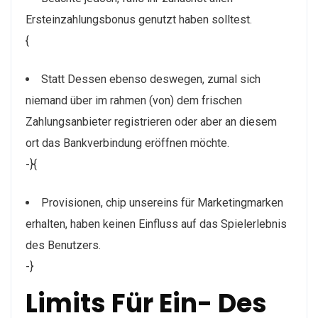
Ersteinzahlungsbonus genutzt haben solltest.
{
Statt Dessen ebenso deswegen, zumal sich
niemand über im rahmen (von) dem frischen
Zahlungsanbieter registrieren oder aber an diesem
ort das Bankverbindung eröffnen möchte.
-}{
Provisionen, chip unsereins für Marketingmarken
erhalten, haben keinen Einfluss auf das Spielerlebnis
des Benutzers.
-}
Limits Für Ein- Des