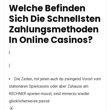
Welche Befinden
Sich Die Schnellsten
Zahlungsmethoden
In Online Casinos?
{
{
Die Zeiten, mit jenen auch du zwingend Vorort vom
stationären Spielcasino oder aber Zuhause am
RECHNER spielen musst, sind immerzu wieder
glücklicherweise passé.
-}{