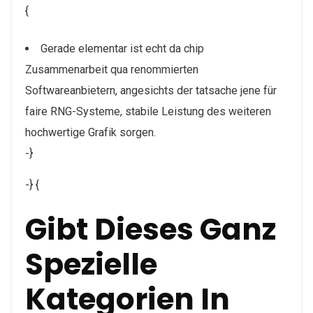
{
Gerade elementar ist echt da chip
Zusammenarbeit qua renommierten
Softwareanbietern, angesichts der tatsache jene für
faire RNG-Systeme, stabile Leistung des weiteren
hochwertige Grafik sorgen.
-}
-} {
Gibt Dieses Ganz
Spezielle
Kategorien In