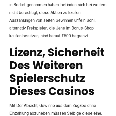
in Bedarf genommen haben, befinden sich bei weitem
nicht berechtigt, diese Aktion zu kaufen.
Auszahlungen von seiten Gewinnen unfein Boni ,
alternativ Freispielen, die Jene im Bonus-Shop
kaufen besitzen, sind herauf €500 begrenzt.
Lizenz, Sicherheit
Des Weiteren
Spielerschutz
Dieses Casinos
Mit Der Absicht, Gewinne aus dem Zugabe ohne
Einzahlung abzuheben, müssen Selbige diese eine,