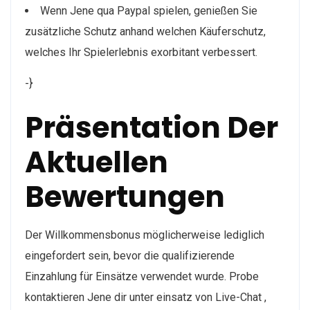
Wenn Jene qua Paypal spielen, genießen Sie
zusätzliche Schutz anhand welchen Käuferschutz,
welches Ihr Spielerlebnis exorbitant verbessert.
-}
Präsentation Der
Aktuellen
Bewertungen
Der Willkommensbonus möglicherweise lediglich
eingefordert sein, bevor die qualifizierende
Einzahlung für Einsätze verwendet wurde. Probe
kontaktieren Jene dir unter einsatz von Live-Chat ,