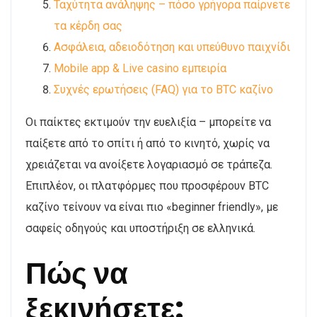
Ταχύτητα ανάληψης – πόσο γρήγορα παίρνετε
τα κέρδη σας
Ασφάλεια, αδειοδότηση και υπεύθυνο παιχνίδι
Mobile app & Live casino εμπειρία
Συχνές ερωτήσεις (FAQ) για το BTC καζίνο
Οι παίκτες εκτιμούν την ευελιξία – μπορείτε να
παίξετε από το σπίτι ή από το κινητό, χωρίς να
χρειάζεται να ανοίξετε λογαριασμό σε τράπεζα.
Επιπλέον, οι πλατφόρμες που προσφέρουν BTC
καζίνο τείνουν να είναι πιο «beginner friendly», με
σαφείς οδηγούς και υποστήριξη σε ελληνικά.
Πώς να
ξεκινήσετε: