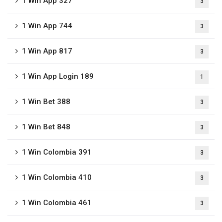
1 Win App 327
3
1 Win App 744
3
1 Win App 817
3
1 Win App Login 189
1
1 Win Bet 388
3
1 Win Bet 848
3
1 Win Colombia 391
3
1 Win Colombia 410
3
1 Win Colombia 461
3