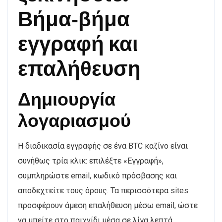
Βήμα‑βήμα
εγγραφή και
επαλήθευση
Δημιουργία
λογαριασμού
Η διαδικασία εγγραφής σε ένα BTC καζίνο είναι
συνήθως τρία κλικ: επιλέξτε «Εγγραφή»,
συμπληρώστε email, κωδικό πρόσβασης και
αποδεχτείτε τους όρους. Τα περισσότερα sites
προσφέρουν άμεση επαλήθευση μέσω email, ώστε
να μπείτε στο παιχνίδι μέσα σε λίγα λεπτά.