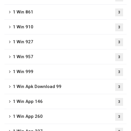
1 Win 861
3
1 Win 910
3
1 Win 927
3
1 Win 957
3
1 Win 999
3
1 Win Apk Download 99
3
1 Win App 146
3
1 Win App 260
3