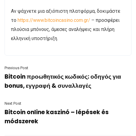
Αν ψάχνετε μια αξιόπιστη πλατφόρμα, δοκιμάστε
το
https://www.bitcoincasino.com.gr/
– προσφέρει
πλούσια μπόνους, άμεσες αναλήψεις και πλήρη
ελληνική υποστήριξη.
Previous Post
Bitcoin προωθητικός κωδικός: οδηγός για
bonus, εγγραφή & συναλλαγές
Next Post
Bitcoin online kaszinó – lépések és
módszerek