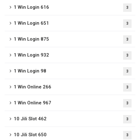
1 Win Login 616
3
1 Win Login 651
3
1 Win Login 875
3
1 Win Login 932
3
1 Win Login 98
3
1 Win Online 266
3
1 Win Online 967
3
10 Jili Slot 462
3
10 Jili Slot 650
3