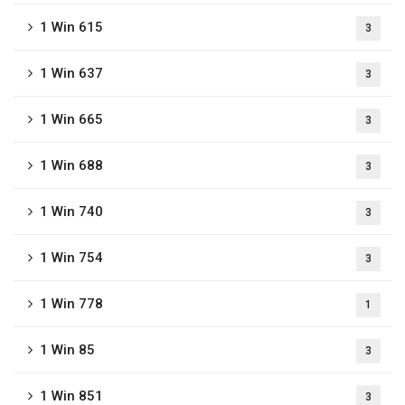
1 Win 615
3
1 Win 637
3
1 Win 665
3
1 Win 688
3
1 Win 740
3
1 Win 754
3
1 Win 778
1
1 Win 85
3
1 Win 851
3