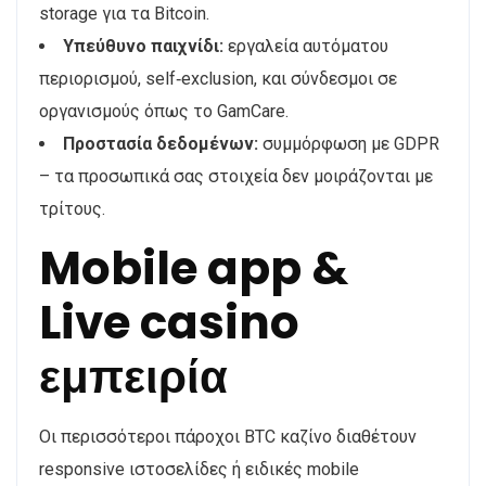
storage για τα Bitcoin.
Υπεύθυνο παιχνίδι:
εργαλεία αυτόματου
περιορισμού, self‑exclusion, και σύνδεσμοι σε
οργανισμούς όπως το GamCare.
Προστασία δεδομένων:
συμμόρφωση με GDPR
– τα προσωπικά σας στοιχεία δεν μοιράζονται με
τρίτους.
Mobile app &
Live casino
εμπειρία
Οι περισσότεροι πάροχοι BTC καζίνο διαθέτουν
responsive ιστοσελίδες ή ειδικές mobile