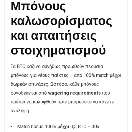
Μπόνους
καλωσορίσματος
και απαιτήσεις
στοιχηματισμού
Τα BTC καζίνο συνήθως προωθούν πλούσια
μπόνους για νέους παίκτες – από 100% match μέχρι
δωρεάν σπινάρες. Ωστόσο, κάθε μπόνους
συνοδεύεται από
wagering requirements
που
πρέπει να καλυφθούν πριν μπορέσετε να κάνετε
ανάληψη.
Match bonus 100% μέχρι 0,5 BTC – 30x