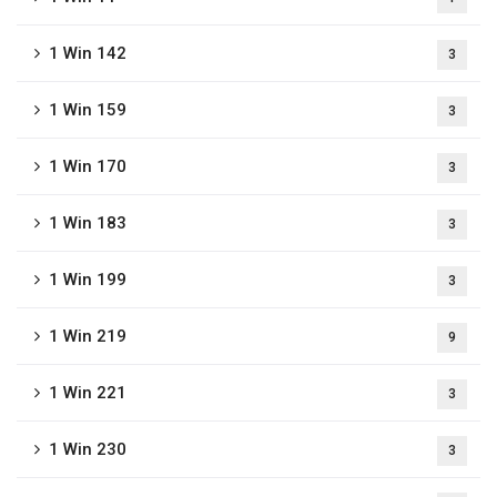
1 Win 142
3
1 Win 159
3
1 Win 170
3
1 Win 183
3
1 Win 199
3
1 Win 219
9
1 Win 221
3
1 Win 230
3