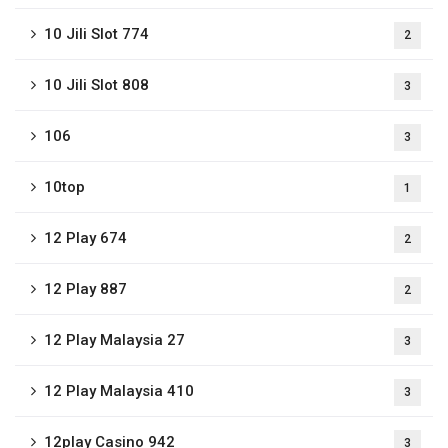
10 Jili Slot 774
2
10 Jili Slot 808
3
106
3
10top
1
12 Play 674
2
12 Play 887
2
12 Play Malaysia 27
3
12 Play Malaysia 410
3
12play Casino 942
3