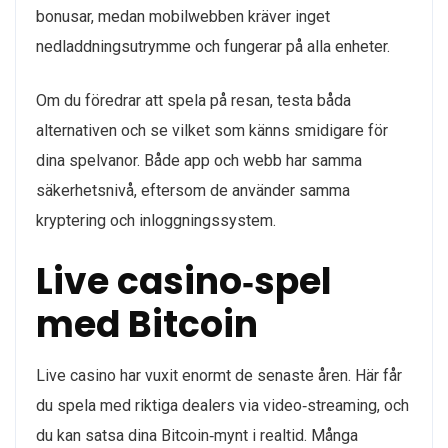
bonusar, medan mobilwebben kräver inget
nedladdningsutrymme och fungerar på alla enheter.
Om du föredrar att spela på resan, testa båda
alternativen och se vilket som känns smidigare för
dina spelvanor. Både app och webb har samma
säkerhetsnivå, eftersom de använder samma
kryptering och inloggningssystem.
Live casino‑spel
med Bitcoin
Live casino har vuxit enormt de senaste åren. Här får
du spela med riktiga dealers via video‑streaming, och
du kan satsa dina Bitcoin‑mynt i realtid. Många