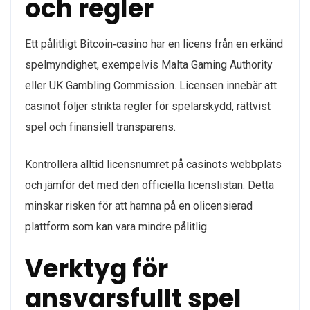
och regler
Ett pålitligt Bitcoin‑casino har en licens från en erkänd
spelmyndighet, exempelvis Malta Gaming Authority
eller UK Gambling Commission. Licensen innebär att
casinot följer strikta regler för spelarskydd, rättvist
spel och finansiell transparens.
Kontrollera alltid licensnumret på casinots webbplats
och jämför det med den officiella licenslistan. Detta
minskar risken för att hamna på en olicensierad
plattform som kan vara mindre pålitlig.
Verktyg för
ansvarsfullt spel