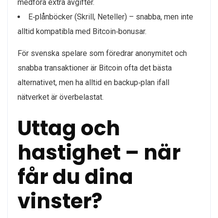
medföra extra avgifter.
E‑plånböcker (Skrill, Neteller) – snabba, men inte
alltid kompatibla med Bitcoin‑bonusar.
För svenska spelare som föredrar anonymitet och
snabba transaktioner är Bitcoin ofta det bästa
alternativet, men ha alltid en backup‑plan ifall
nätverket är överbelastat.
Uttag och
hastighet – när
får du dina
vinster?