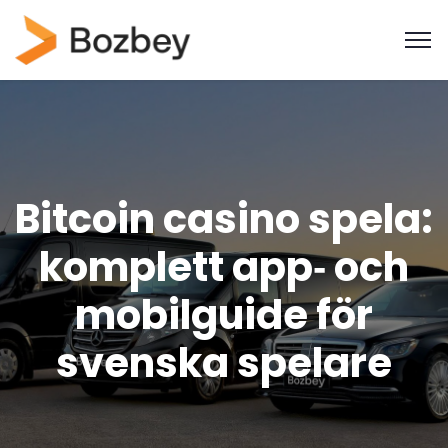
Bitcoin casino spela:
komplett app‑ och
mobilguide för
svenska spelare