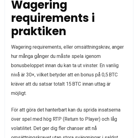
Wagering
requirements i
praktiken
Wagering requirements, eller omsättningskrav, anger
hur många gånger du måste spela igenom
bonusbeloppet innan du kan ta ut vinster. En vanlig
nivå är 30×, vilket betyder att en bonus på 0,5 BTC
kräver att du satsar totalt 15 BTC innan uttag är
möjligt.
För att göra det hanterbart kan du sprida insatserna
över spel med hög RTP (Return to Player) och låg
volatilitet. Det ger dig fler chanser att nå
omsättningskravet utan stora svängningar i saldot.