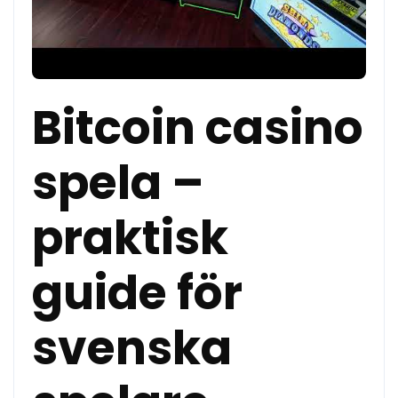
Bitcoin casino
spela –
praktisk
guide för
svenska