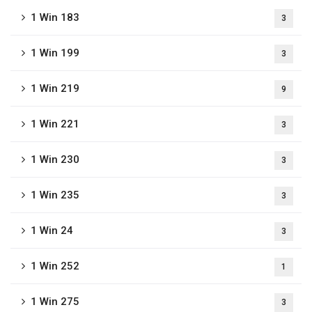
1 Win 183
3
1 Win 199
3
1 Win 219
9
1 Win 221
3
1 Win 230
3
1 Win 235
3
1 Win 24
3
1 Win 252
1
1 Win 275
3