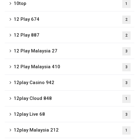
10top
1
12 Play 674
2
12 Play 887
2
12 Play Malaysia 27
3
12 Play Malaysia 410
3
12play Casino 942
3
12play Cloud 848
1
12play Live 68
3
12play Malaysia 212
1