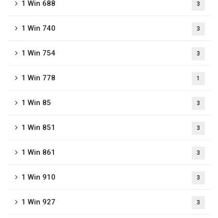
1 Win 688
3
1 Win 740
3
1 Win 754
3
1 Win 778
1
1 Win 85
3
1 Win 851
3
1 Win 861
3
1 Win 910
3
1 Win 927
3