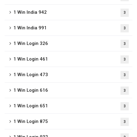
1 Win India 942
3
1 Win India 991
3
1 Win Login 326
3
1 Win Login 461
3
1 Win Login 473
3
1 Win Login 616
3
1 Win Login 651
3
1 Win Login 875
3
1 Win Login 932