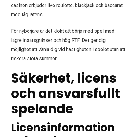
casinon erbjuder live roulette, blackjack och baccarat
med låg latens.
För nybörjare är det klokt att börja med spel med
lägre insatsgränser och hög RTP. Det ger dig
möjlighet att vänja dig vid hastigheten i spelet utan att
riskera stora summor.
Säkerhet, licens
och ansvarsfullt
spelande
Licensinformation