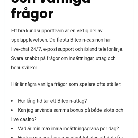
frågor
Ett bra kundsupportteam är en viktig del av
spelupplevelsen. De flesta Bitcoin‑casinon har
live‑chat 24/7, e‑postsupport och ibland telefonlinje.
Svara snabbt på frågor om insättningar, uttag och
bonusvillkor.
Här är några vanliga frågor som spelare ofta ställer:
Hur lång tid tar ett Bitcoin‑uttag?
Kan jag använda samma bonus på både slots och
live casino?
Vad är min maximala insättningsgräns per dag?
Hur kan jag verifiera min identitet utan att dela för