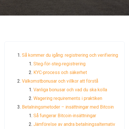
Så kommer du igång: registrering och verifiering
Steg‑för‑steg‑registrering
KYC‑process och säkerhet
Välkomstbonusar och villkor att förstå
Vanliga bonusar och vad du ska kolla
Wagering requirements i praktiken
Betalningsmetoder – insättningar med Bitcoin
Så fungerar Bitcoin‑insättningar
Jämförelse av andra betalningsalternativ