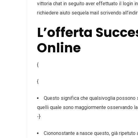
vittoria chat in seguito aver effettuato il logi
richiedere aiuto sequela mail scrivendo all’indi
L’offerta Succe
Online
{
{
Questo significa che qualsivoglia possono sc
quelli quale sono maggiormente osservando la li
-}
Ciononostante a nasce questo, già ripetuto a