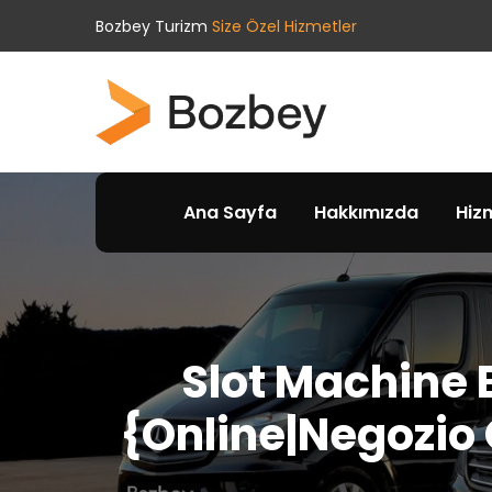
Bozbey Turizm
Size Özel Hizmetler
Ana Sayfa
Hakkımızda
Hiz
Slot Machine E
{Online|Negozio