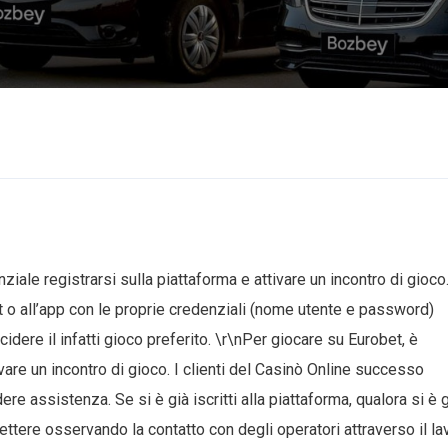
ziale registrarsi sulla piattaforma e attivare un incontro di gioco
it o all’app con le proprie credenziali (nome utente e password)
idere il infatti gioco preferito. \r\nPer giocare su Eurobet, è
vare un incontro di gioco. I clienti del Casinò Online successo
re assistenza. Se si è già iscritti alla piattaforma, qualora si è 
ettere osservando la contatto con degli operatori attraverso il la