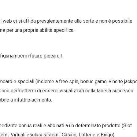
l web ci si affida prevalentemente alla sorte e non è possibile
one per una propria abilità specifica.
 figuriamoci in futuro giocarci!
tandard e speciali (insieme a free spin, bonus game, vincite jackp
ssono permettersi di esserci visualizzati nella tabella successo
bile a infatti piacimento.
ediante bonus reali e abbinati a un determinato prodotto (Slot
mi, Virtuali esclusi sistemi, Casinò, Lotterie e Bingo).