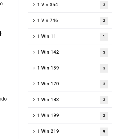
uò
1 Vin 354
3
1 Vin 746
3
o
1 Win 11
1
1 Win 142
3
1 Win 159
3
1 Win 170
3
ando
1 Win 183
3
1 Win 199
3
1 Win 219
9