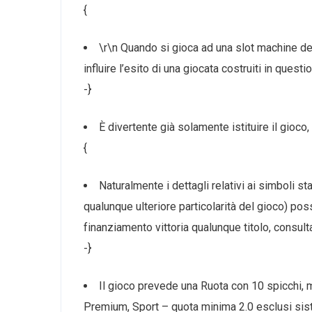
{
\r\n Quando si gioca ad una slot machine de
influire l’esito di una giocata costruiti in questi
-}
È divertente già solamente istituire il gioco,
{
Naturalmente i dettagli relativi ai simboli s
qualunque ulteriore particolarità del gioco) po
finanziamento vittoria qualunque titolo, consulta
-}
Il gioco prevede una Ruota con 10 spicchi, m
Premium, Sport – quota minima 2.0 esclusi siste