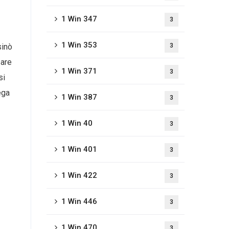
1 Win 347
3
1 Win 353
sinò
3
zare
1 Win 371
3
si
ega
1 Win 387
3
1 Win 40
3
1 Win 401
3
1 Win 422
3
1 Win 446
3
1 Win 470
3