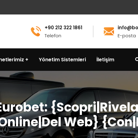
+90 212 322 1861
info@bo
Telefon
E-posta
metlerimiz
Yönetim Sistemleri
İletişim
urobet: {Scopri|Rivela
 Online|Del Web} {Con