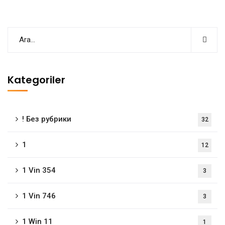
Kategoriler
! Без рубрики
32
1
12
1 Vin 354
3
1 Vin 746
3
1 Win 11
1