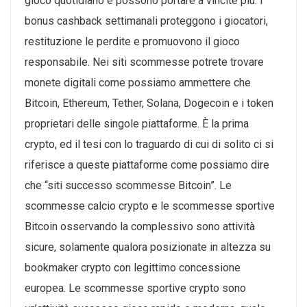
gioco quotidiano e possono portare a vincite più. I
bonus cashback settimanali proteggono i giocatori,
restituzione le perdite e promuovono il gioco
responsabile. Nei siti scommesse potrete trovare
monete digitali come possiamo ammettere che
Bitcoin, Ethereum, Tether, Solana, Dogecoin e i token
proprietari delle singole piattaforme. È la prima
crypto, ed il tesi con lo traguardo di cui di solito ci si
riferisce a queste piattaforme come possiamo dire
che “siti successo scommesse Bitcoin”. Le
scommesse calcio crypto e le scommesse sportive
Bitcoin osservando la complessivo sono attività
sicure, solamente qualora posizionate in altezza su
bookmaker crypto con legittimo concessione
europea. Le scommesse sportive crypto sono