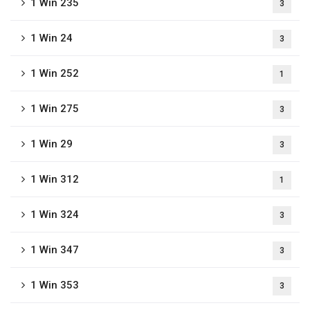
1 Win 235
3
1 Win 24
3
1 Win 252
1
1 Win 275
3
1 Win 29
3
1 Win 312
1
1 Win 324
3
1 Win 347
3
1 Win 353
3