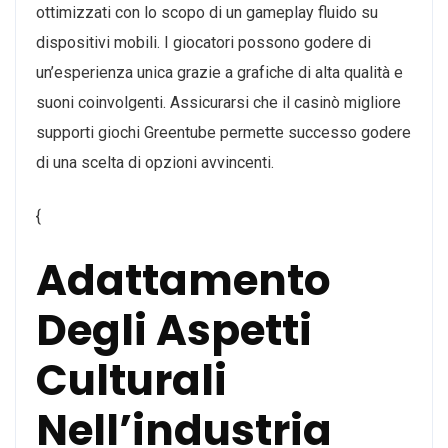
ottimizzati con lo scopo di un gameplay fluido su
dispositivi mobili. I giocatori possono godere di
un’esperienza unica grazie a grafiche di alta qualità e
suoni coinvolgenti. Assicurarsi che il casinò migliore
supporti giochi Greentube permette successo godere
di una scelta di opzioni avvincenti.
{
Adattamento
Degli Aspetti
Culturali
Nell’industria