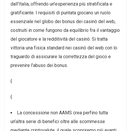
dall’Italia, offrendo un’esperienza più stratificata e
gratificante. I requisiti di puntata giocano un ruolo
essenziale nel globo dei bonus dei casinò del web,
costruiti in come fungono da equilibrio fra il vantaggio
del giocatore e la redditività del casinò. Si tratta
vittoria una fisica standard nei casinò del web con lo
traguardo di assicurare la correttezza del gioco e
prevenire l’abuso dei bonus.
{
{
La concessione non AAMS crea perfino tutta
un’altra serie di benefici oltre alle scommesse
mediante criptovalute, il quale scopriremo più avanti.