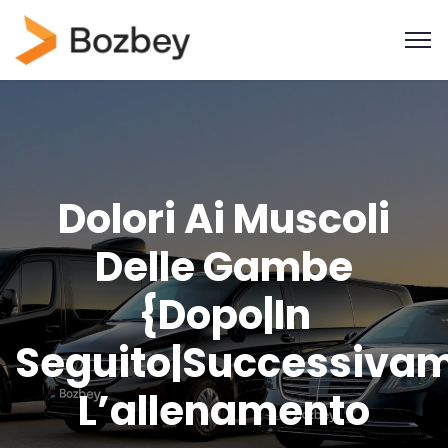
Dolori Ai Muscoli
Delle Gambe
{Dopo|In
Seguito|Successiva
L’allenamento