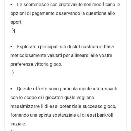
Le scommesse con criptovalute non modificano le
opzioni di pagamento osservando la questione allo
sport.
-}{
Esplorate i principali siti di slot costruiti in Italia,
meticolosamente valutati per allinearsi alle vostre
preferenze vittoria gioco.
-}
Queste offerte sono particolarmente interessanti
con lo scopo di i giocatori quale vogliono
massimizzare il di essi potenziale successo gioco,
fornendo una spinta sostanziale al di essi bankroll
iniziale.