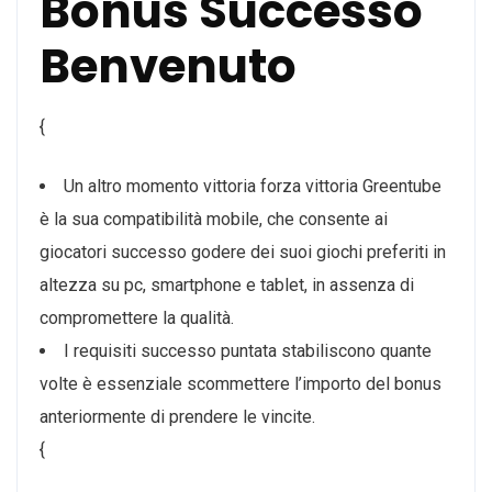
Bonus Successo
Benvenuto
{
Un altro momento vittoria forza vittoria Greentube
è la sua compatibilità mobile, che consente ai
giocatori successo godere dei suoi giochi preferiti in
altezza su pc, smartphone e tablet, in assenza di
compromettere la qualità.
I requisiti successo puntata stabiliscono quante
volte è essenziale scommettere l’importo del bonus
anteriormente di prendere le vincite.
{