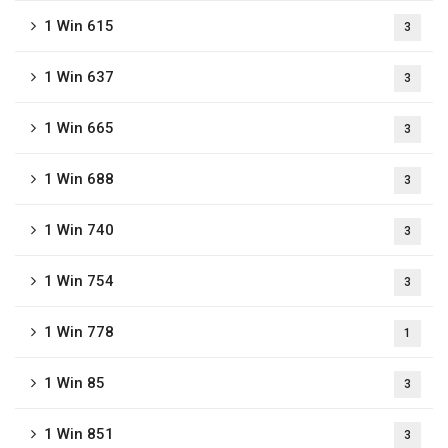
1 Win 615
3
1 Win 637
3
1 Win 665
3
1 Win 688
3
1 Win 740
3
1 Win 754
3
1 Win 778
1
1 Win 85
3
1 Win 851
3