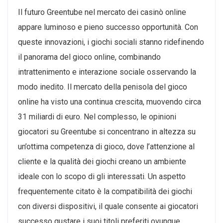
Il futuro Greentube nel mercato dei casinò online
appare luminoso e pieno successo opportunità. Con
queste innovazioni, i giochi sociali stanno ridefinendo
il panorama del gioco online, combinando
intrattenimento e interazione sociale osservando la
modo inedito. Il mercato della penisola del gioco
online ha visto una continua crescita, muovendo circa
31 miliardi di euro. Nel complesso, le opinioni
giocatori su Greentube si concentrano in altezza su
un’ottima competenza di gioco, dove l’attenzione al
cliente e la qualità dei giochi creano un ambiente
ideale con lo scopo di gli interessati. Un aspetto
frequentemente citato è la compatibilità dei giochi
con diversi dispositivi, il quale consente ai giocatori
successo gustare i suoi titoli preferiti ovunque.