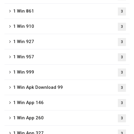
1 Win 861
3
1 Win 910
3
1 Win 927
3
1 Win 957
3
1 Win 999
3
1 Win Apk Download 99
3
1 Win App 146
3
1 Win App 260
3
1 Win App 327
3