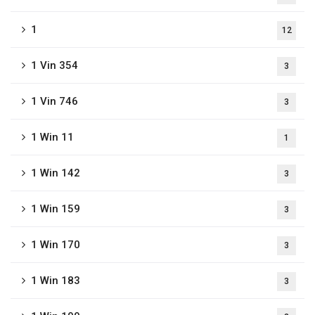
1
12
1 Vin 354
3
1 Vin 746
3
1 Win 11
1
1 Win 142
3
1 Win 159
3
1 Win 170
3
1 Win 183
3