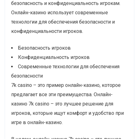
безопасность и конфиденциальность игрокам.
Онлайн-казино использует современные
технологии для обеспечения безопасности и
конфиденциальности игроков.
Безопасность игроков
Конфиденциальность игроков
Современные технологии для обеспечения
безопасности
7k casino – это пример онлайн-казино, которое
предлагает все эти преимущества. Онлайн-
казино 7k casino – это лучшее решение для
игроков, которые ищут комфорт и удобство при
игре в онлайн-казино.