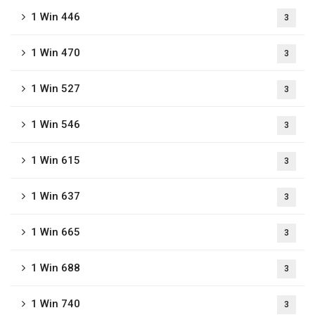
1 Win 446
3
1 Win 470
3
1 Win 527
3
1 Win 546
3
1 Win 615
3
1 Win 637
3
1 Win 665
3
1 Win 688
3
1 Win 740
3