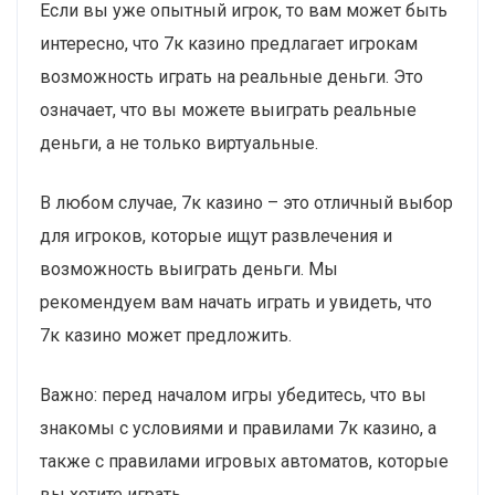
Если вы уже опытный игрок, то вам может быть
интересно, что 7к казино предлагает игрокам
возможность играть на реальные деньги. Это
означает, что вы можете выиграть реальные
деньги, а не только виртуальные.
В любом случае, 7к казино – это отличный выбор
для игроков, которые ищут развлечения и
возможность выиграть деньги. Мы
рекомендуем вам начать играть и увидеть, что
7к казино может предложить.
Важно: перед началом игры убедитесь, что вы
знакомы с условиями и правилами 7к казино, а
также с правилами игровых автоматов, которые
вы хотите играть.