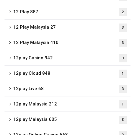
12 Play 887
2
12 Play Malaysia 27
3
12 Play Malaysia 410
3
12play Casino 942
3
12play Cloud 848
1
12play Live 68
3
12play Malaysia 212
1
12play Malaysia 605
3
12play Online Casino 568