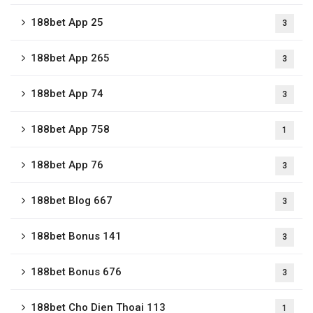
188bet App 25
3
188bet App 265
3
188bet App 74
3
188bet App 758
1
188bet App 76
3
188bet Blog 667
3
188bet Bonus 141
3
188bet Bonus 676
3
188bet Cho Dien Thoai 113
1