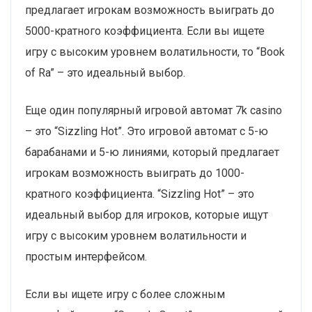
предлагает игрокам возможность выиграть до
5000-кратного коэффициента. Если вы ищете
игру с высоким уровнем волатильности, то “Book
of Ra” – это идеальный выбор.
Еще один популярный игровой автомат 7k casino
– это “Sizzling Hot”. Это игровой автомат с 5-ю
барабанами и 5-ю линиями, который предлагает
игрокам возможность выиграть до 1000-
кратного коэффициента. “Sizzling Hot” – это
идеальный выбор для игроков, которые ищут
игру с высоким уровнем волатильности и
простым интерфейсом.
Если вы ищете игру с более сложным