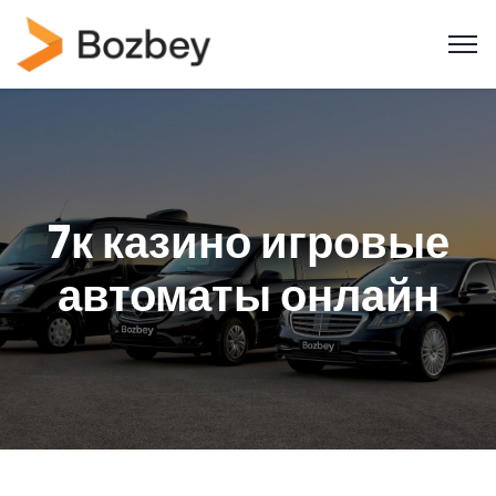
7к казино игровые
автоматы онлайн