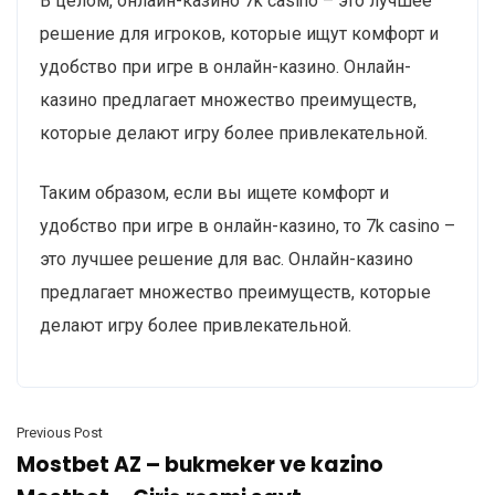
В целом, онлайн-казино 7k casino – это лучшее
решение для игроков, которые ищут комфорт и
удобство при игре в онлайн-казино. Онлайн-
казино предлагает множество преимуществ,
которые делают игру более привлекательной.
Таким образом, если вы ищете комфорт и
удобство при игре в онлайн-казино, то 7k casino –
это лучшее решение для вас. Онлайн-казино
предлагает множество преимуществ, которые
делают игру более привлекательной.
Previous Post
Mostbet AZ – bukmeker ve kazino