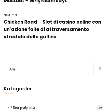
Mostbet – Giriş rəsmi sayt
Next Post
Chicken Road – Slot di casinò online con
un’azione folle di attraversamento
stradale delle galline
Kategoriler
! Без рубрики
32