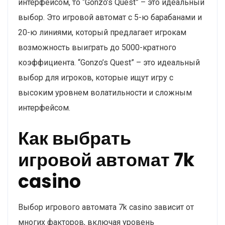
интерфейсом, то “Gonzo’s Quest” – это идеальный
выбор. Это игровой автомат с 5-ю барабанами и
20-ю линиями, который предлагает игрокам
возможность выиграть до 5000-кратного
коэффициента. “Gonzo’s Quest” – это идеальный
выбор для игроков, которые ищут игру с
высоким уровнем волатильности и сложным
интерфейсом.
Как выбрать
игровой автомат 7k
casino
Выбор игрового автомата 7k casino зависит от
многих факторов, включая уровень