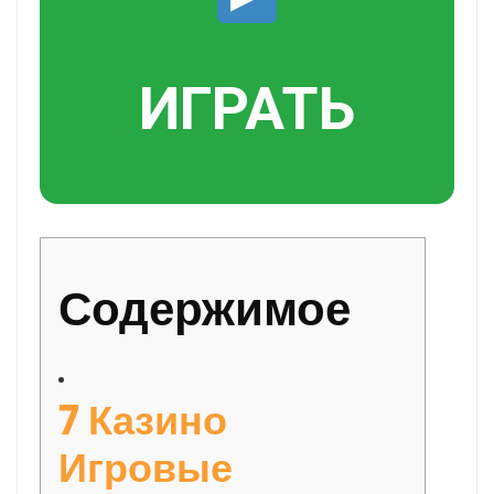
ИГРАТЬ
Содержимое
7 Казино
Игровые