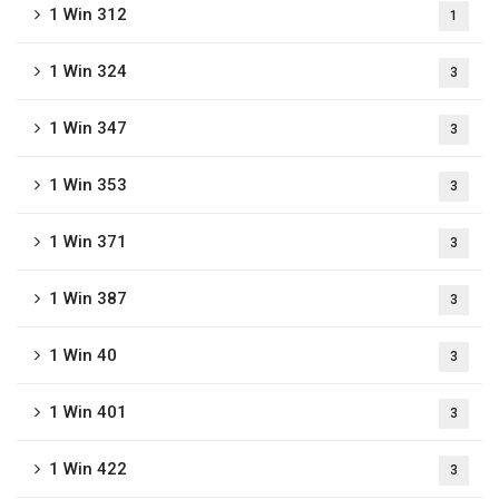
1 Win 312
1
1 Win 324
3
1 Win 347
3
1 Win 353
3
1 Win 371
3
1 Win 387
3
1 Win 40
3
1 Win 401
3
1 Win 422
3