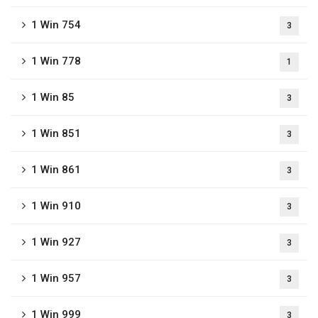
1 Win 754
3
1 Win 778
1
1 Win 85
3
1 Win 851
3
1 Win 861
3
1 Win 910
3
1 Win 927
3
1 Win 957
3
1 Win 999
3