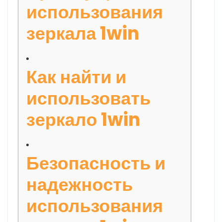
использования
зеркала 1win
Как найти и
использовать
зеркало 1win
Безопасность и
надежность
использования