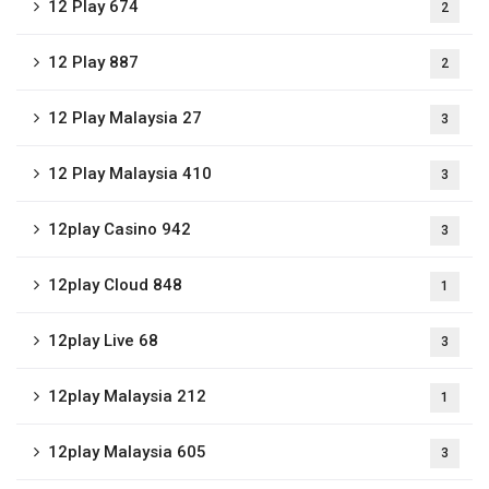
12 Play 674
2
12 Play 887
2
12 Play Malaysia 27
3
12 Play Malaysia 410
3
12play Casino 942
3
12play Cloud 848
1
12play Live 68
3
12play Malaysia 212
1
12play Malaysia 605
3