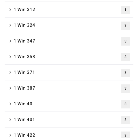
1 Win 312
1
1 Win 324
3
1 Win 347
3
1 Win 353
3
1 Win 371
3
1 Win 387
3
1 Win 40
3
1 Win 401
3
1 Win 422
3