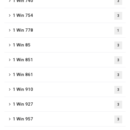
1 Win 740
3
1 Win 754
3
1 Win 778
1
1 Win 85
3
1 Win 851
3
1 Win 861
3
1 Win 910
3
1 Win 927
3
1 Win 957
3