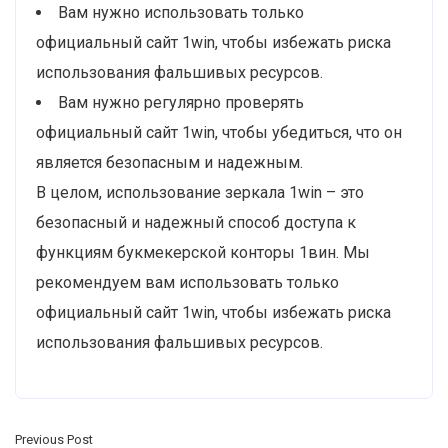
Вам нужно использовать только
официальный сайт 1win, чтобы избежать риска
использования фальшивых ресурсов.
Вам нужно регулярно проверять
официальный сайт 1win, чтобы убедиться, что он
является безопасным и надежным.
В целом, использование зеркала 1win – это
безопасный и надежный способ доступа к
функциям букмекерской конторы 1вин. Мы
рекомендуем вам использовать только
официальный сайт 1win, чтобы избежать риска
использования фальшивых ресурсов.
Previous Post