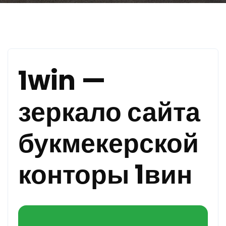
1win —
зеркало сайта
букмекерской
конторы 1вин