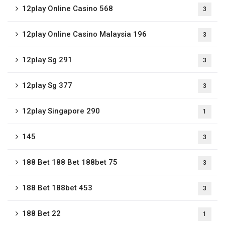
12play Online Casino 568
3
12play Online Casino Malaysia 196
3
12play Sg 291
3
12play Sg 377
3
12play Singapore 290
1
145
3
188 Bet 188 Bet 188bet 75
3
188 Bet 188bet 453
3
188 Bet 22
1