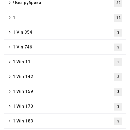
! Без рубрики
32
1
12
1 Vin 354
3
1 Vin 746
3
1 Win 11
1
1 Win 142
3
1 Win 159
3
1 Win 170
3
1 Win 183
3