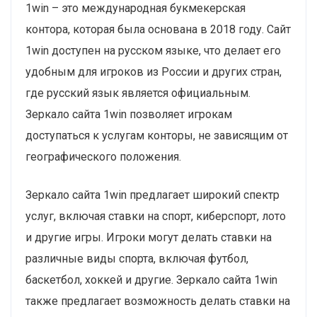
1win – это международная букмекерская
контора, которая была основана в 2018 году. Сайт
1win доступен на русском языке, что делает его
удобным для игроков из России и других стран,
где русский язык является официальным.
Зеркало сайта 1win позволяет игрокам
доступаться к услугам конторы, не зависящим от
географического положения.
Зеркало сайта 1win предлагает широкий спектр
услуг, включая ставки на спорт, киберспорт, лото
и другие игры. Игроки могут делать ставки на
различные виды спорта, включая футбол,
баскетбол, хоккей и другие. Зеркало сайта 1win
также предлагает возможность делать ставки на