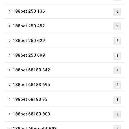
188bet 250 136
5
188bet 250 452
3
188bet 250 629
3
188bet 250 699
3
188bet 68183 342
1
188bet 68183 695
3
188bet 68183 73
3
188bet 68183 800
3
188bet Alternatif 593