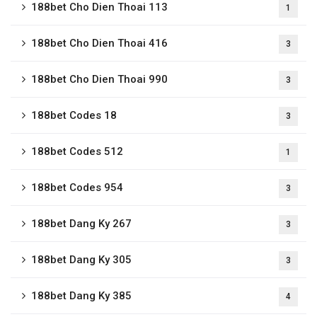
188bet Cho Dien Thoai 113
1
188bet Cho Dien Thoai 416
3
188bet Cho Dien Thoai 990
3
188bet Codes 18
3
188bet Codes 512
1
188bet Codes 954
3
188bet Dang Ky 267
3
188bet Dang Ky 305
3
188bet Dang Ky 385
4