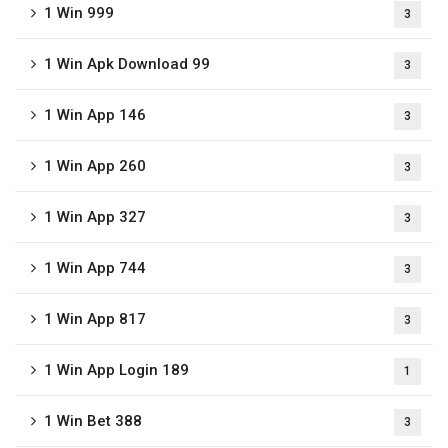
1 Win 999
3
1 Win Apk Download 99
3
1 Win App 146
3
1 Win App 260
3
1 Win App 327
3
1 Win App 744
3
1 Win App 817
3
1 Win App Login 189
1
1 Win Bet 388
3