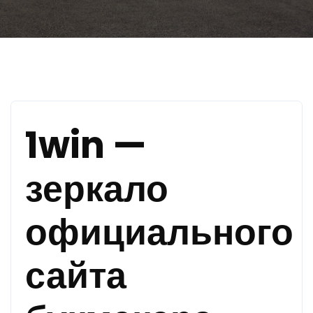
1win —
зеркало
официального
сайта