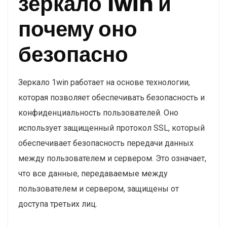
зеркало 1win и
почему оно
безопасно
Зеркало 1win работает на основе технологии,
которая позволяет обеспечивать безопасность и
конфиденциальность пользователей. Оно
использует защищенный протокол SSL, который
обеспечивает безопасность передачи данных
между пользователем и сервером. Это означает,
что все данные, передаваемые между
пользователем и сервером, защищены от
доступа третьих лиц.