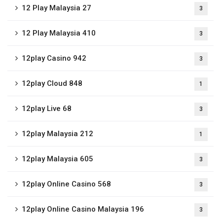
12 Play Malaysia 27
3
12 Play Malaysia 410
3
12play Casino 942
3
12play Cloud 848
1
12play Live 68
3
12play Malaysia 212
1
12play Malaysia 605
3
12play Online Casino 568
3
12play Online Casino Malaysia 196
3