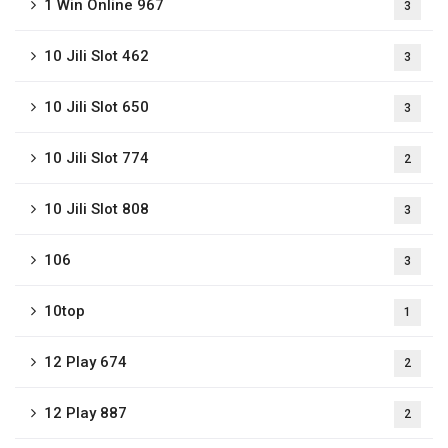
1 Win Online 967
3
10 Jili Slot 462
3
10 Jili Slot 650
3
10 Jili Slot 774
2
10 Jili Slot 808
3
106
3
10top
1
12 Play 674
2
12 Play 887
2