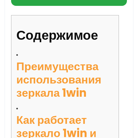
Содержимое
Преимущества
использования
зеркала 1win
Как работает
зеркало 1win и