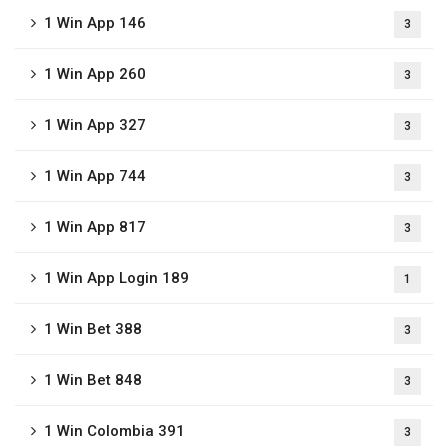
1 Win App 146
3
1 Win App 260
3
1 Win App 327
3
1 Win App 744
3
1 Win App 817
3
1 Win App Login 189
1
1 Win Bet 388
3
1 Win Bet 848
3
1 Win Colombia 391
3