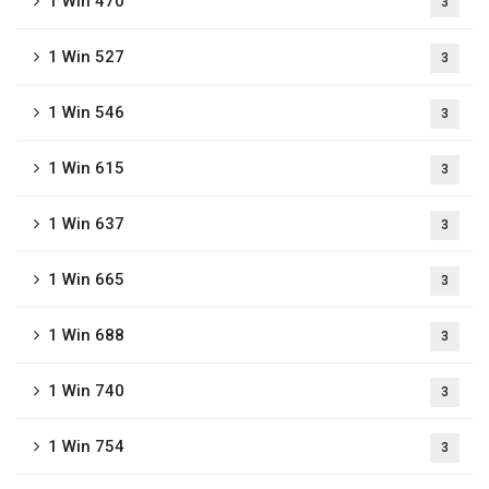
1 Win 470
3
1 Win 527
3
1 Win 546
3
1 Win 615
3
1 Win 637
3
1 Win 665
3
1 Win 688
3
1 Win 740
3
1 Win 754
3