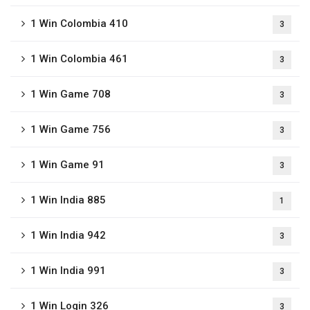
1 Win Colombia 410
3
1 Win Colombia 461
3
1 Win Game 708
3
1 Win Game 756
3
1 Win Game 91
3
1 Win India 885
1
1 Win India 942
3
1 Win India 991
3
1 Win Login 326
3