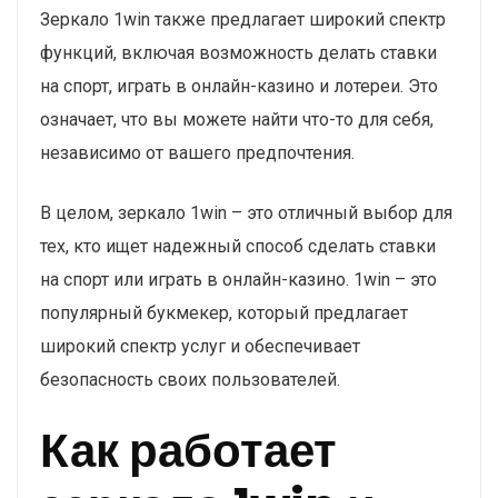
Зеркало 1win также предлагает широкий спектр
функций, включая возможность делать ставки
на спорт, играть в онлайн-казино и лотереи. Это
означает, что вы можете найти что-то для себя,
независимо от вашего предпочтения.
В целом, зеркало 1win – это отличный выбор для
тех, кто ищет надежный способ сделать ставки
на спорт или играть в онлайн-казино. 1win – это
популярный букмекер, который предлагает
широкий спектр услуг и обеспечивает
безопасность своих пользователей.
Как работает