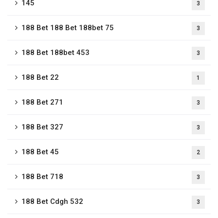
145
3
188 Bet 188 Bet 188bet 75
3
188 Bet 188bet 453
3
188 Bet 22
1
188 Bet 271
3
188 Bet 327
3
188 Bet 45
2
188 Bet 718
3
188 Bet Cdgh 532
3