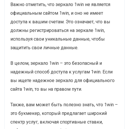
Важно отметить, что зеркало 1win не является
официальным сайтом 1win, и оно не имеет
доступа к вашим счетам. Это означает, что вы
должны регистрироваться на зеркале 1win,
используя свои уникальные данные, чтобы
защитить свои личные данные.
В целом, зеркало 1win – это безопасный и
надежный способ доступа к услугам 1win. Если
вы ищете надежное зеркало для официального
сайта 1win, то вы на правом пути.
Также, вам может быть полезно знать, что 1win –
это букмекер, который предлагает широкий
спектр услуг, включая спортивные ставки,