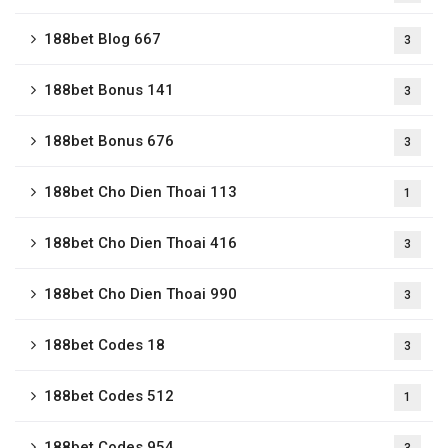
188bet Blog 667
3
188bet Bonus 141
3
188bet Bonus 676
3
188bet Cho Dien Thoai 113
1
188bet Cho Dien Thoai 416
3
188bet Cho Dien Thoai 990
3
188bet Codes 18
3
188bet Codes 512
1
188bet Codes 954