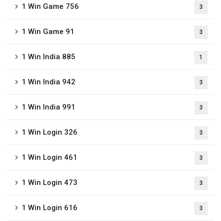
1 Win Game 756
3
1 Win Game 91
3
1 Win India 885
1
1 Win India 942
3
1 Win India 991
3
1 Win Login 326
3
1 Win Login 461
3
1 Win Login 473
3
1 Win Login 616
3