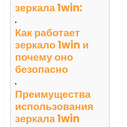
зеркала 1win:
Как работает
зеркало 1win и
почему оно
безопасно
Преимущества
использования
зеркала 1win