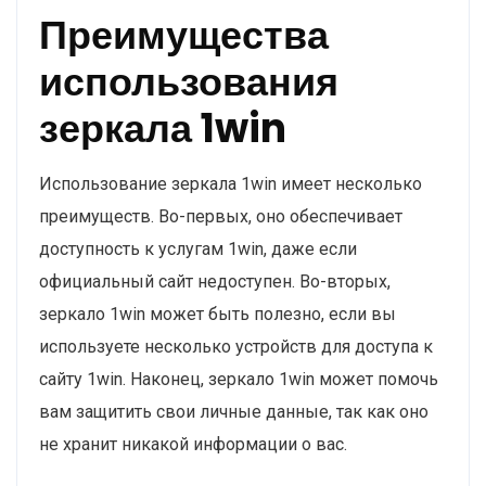
Преимущества
использования
зеркала 1win
Использование зеркала 1win имеет несколько
преимуществ. Во-первых, оно обеспечивает
доступность к услугам 1win, даже если
официальный сайт недоступен. Во-вторых,
зеркало 1win может быть полезно, если вы
используете несколько устройств для доступа к
сайту 1win. Наконец, зеркало 1win может помочь
вам защитить свои личные данные, так как оно
не хранит никакой информации о вас.