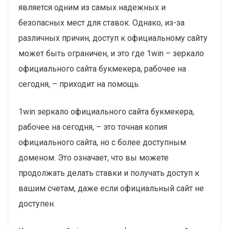
является одним из самых надежных и
безопасных мест для ставок. Однако, из-за
различных причин, доступ к официальному сайту
может быть ограничен, и это где 1win – зеркало
официального сайта букмекера, рабочее на
сегодня, – приходит на помощь.
1win зеркало официального сайта букмекера,
рабочее на сегодня, – это точная копия
официального сайта, но с более доступным
доменом. Это означает, что вы можете
продолжать делать ставки и получать доступ к
вашим счетам, даже если официальный сайт не
доступен.