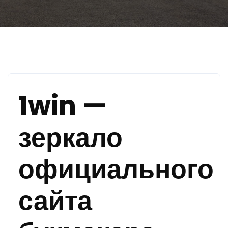
1win —
зеркало
официального
сайта