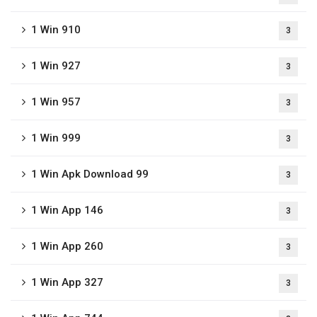
1 Win 910
3
1 Win 927
3
1 Win 957
3
1 Win 999
3
1 Win Apk Download 99
3
1 Win App 146
3
1 Win App 260
3
1 Win App 327
3