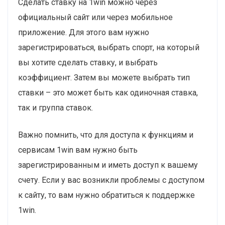
Сделать ставку на 1win можно через
официальный сайт или через мобильное
приложение. Для этого вам нужно
зарегистрироваться, выбрать спорт, на который
вы хотите сделать ставку, и выбрать
коэффициент. Затем вы можете выбрать тип
ставки – это может быть как одиночная ставка,
так и группа ставок.
Важно помнить, что для доступа к функциям и
сервисам 1win вам нужно быть
зарегистрированным и иметь доступ к вашему
счету. Если у вас возникли проблемы с доступом
к сайту, то вам нужно обратиться к поддержке
1win.