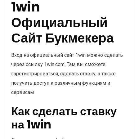
1win
Официальный
Сайт Букмекера
Вход на официальный сайт 1win можно сделать
через ссылку 1win.com. Там вы сможете
зарегистрироваться, сделать ставку, а также
получить доступ к различным функциям и
сервисам.
Как сделать ставку
на 1win