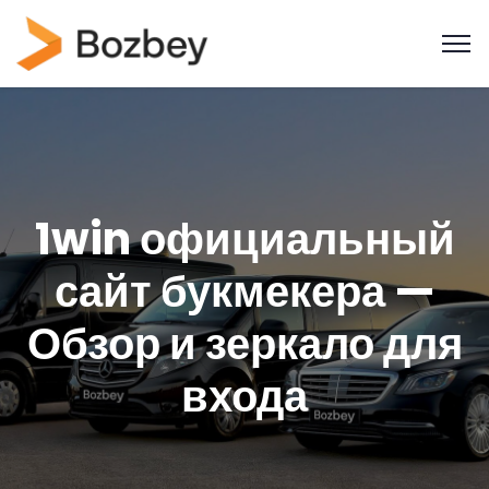
1win официальный
сайт букмекера —
Обзор и зеркало для
входа