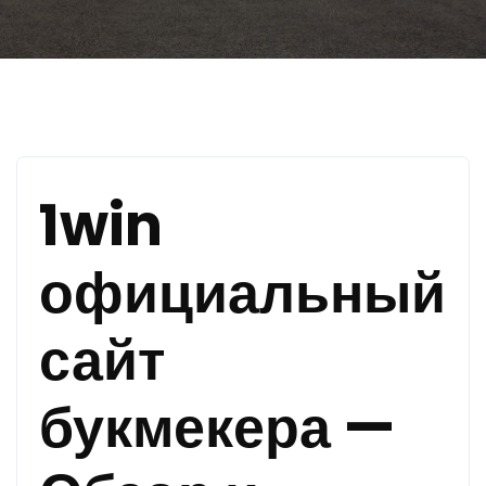
1win
официальный
сайт
букмекера —