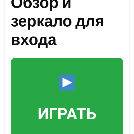
Обзор и
зеркало для
входа
ИГРАТЬ