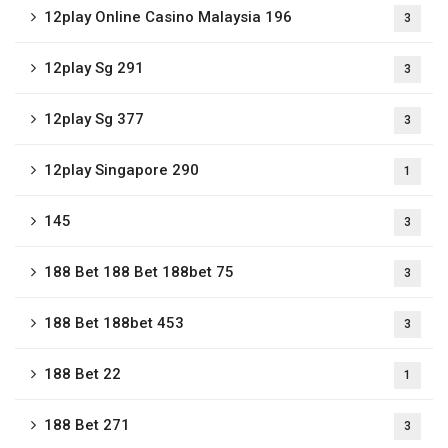
12play Online Casino Malaysia 196
3
12play Sg 291
3
12play Sg 377
3
12play Singapore 290
1
145
3
188 Bet 188 Bet 188bet 75
3
188 Bet 188bet 453
3
188 Bet 22
1
188 Bet 271
3