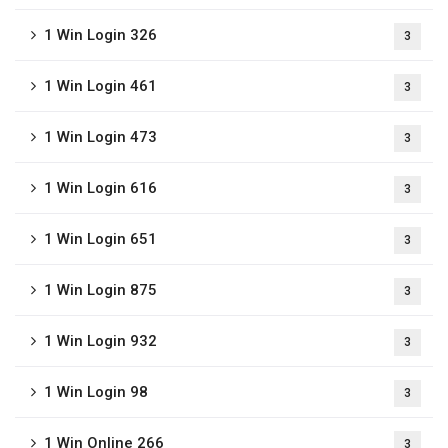
1 Win Login 326
3
1 Win Login 461
3
1 Win Login 473
3
1 Win Login 616
3
1 Win Login 651
3
1 Win Login 875
3
1 Win Login 932
3
1 Win Login 98
3
1 Win Online 266
3