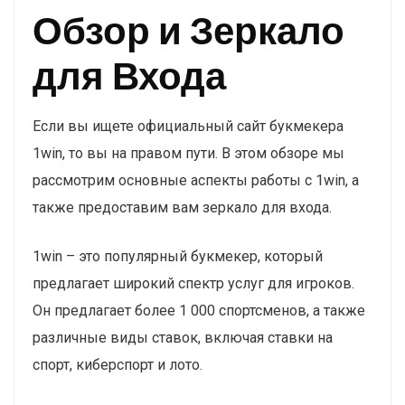
Обзор и Зеркало
для Входа
Если вы ищете официальный сайт букмекера
1win, то вы на правом пути. В этом обзоре мы
рассмотрим основные аспекты работы с 1win, а
также предоставим вам зеркало для входа.
1win – это популярный букмекер, который
предлагает широкий спектр услуг для игроков.
Он предлагает более 1 000 спортсменов, а также
различные виды ставок, включая ставки на
спорт, киберспорт и лото.