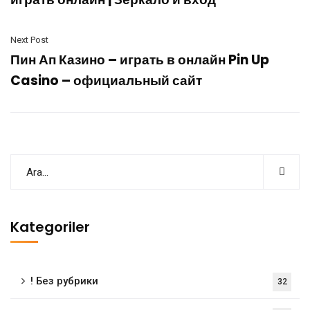
Next Post
Пин Ап Казино – играть в онлайн Pin Up
Casino – официальный сайт
Kategoriler
! Без рубрики
32