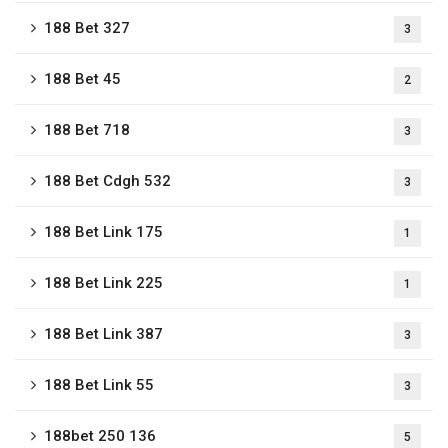
188 Bet 327
3
188 Bet 45
2
188 Bet 718
3
188 Bet Cdgh 532
3
188 Bet Link 175
1
188 Bet Link 225
1
188 Bet Link 387
3
188 Bet Link 55
3
188bet 250 136
5