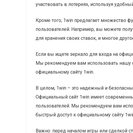
участвовать в лотереях, используя удобны
Кроме того, 1win предлагает множество ф
пользователей. Например, вы можете полу
для хранения своих ставок, и многое друго
Если вы ищете зеркало для входа на офици
Мы рекомендуем вам использовать нашу с
официальному сайту 1win.
В целом, 1win – это надежный и безопасный
Официальный сайт 1win имеет современный
пользователей. Мы рекомендуем вам испо
быстрый доступ к официальному сайту 1wi
Важно: перед началом игры или сделкой ст