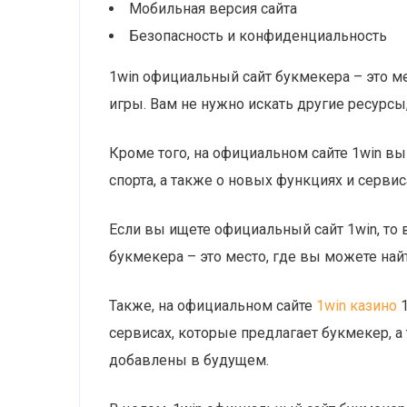
Мобильная версия сайта
Безопасность и конфиденциальность
1win официальный сайт букмекера – это ме
игры. Вам не нужно искать другие ресурсы,
Кроме того, на официальном сайте 1win в
спорта, а также о новых функциях и серви
Если вы ищете официальный сайт 1win, то 
букмекера – это место, где вы можете най
Также, на официальном сайте
1win казино
1
сервисах, которые предлагает букмекер, а
добавлены в будущем.