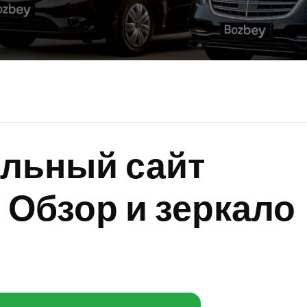
альный сайт
 Обзор и зеркало