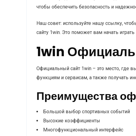
чтобы обеспечить безопасность и надежнос
Наш совет: используйте нашу ссылку, что
сайту 1win. Это поможет вам начать играть
1win Официаль
Официальный сайт 1win – это место, где в
функциям и сервисам, а также получать и
Преимущества офи
Большой выбор спортивных событий
Высокие коэффициенты
Многофункциональный интерфейс