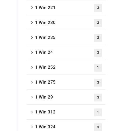
1 Win 221
3
1 Win 230
3
1 Win 235
3
1 Win 24
3
1 Win 252
1
1 Win 275
3
1 Win 29
3
1 Win 312
1
1 Win 324
3