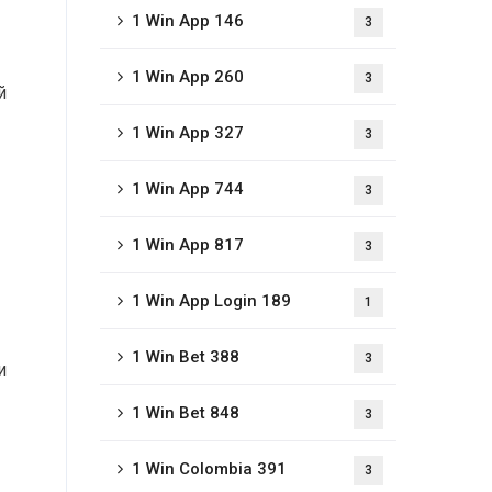
1 Win App 146
3
1 Win App 260
3
й
1 Win App 327
3
1 Win App 744
3
1 Win App 817
3
1 Win App Login 189
1
1 Win Bet 388
3
и
1 Win Bet 848
3
1 Win Colombia 391
3